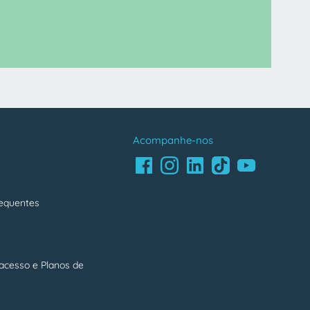
Acompanhe-nos
Facebook
LinkedIn
Youtube
Instagram
TikTok
requentes
acesso e Planos de