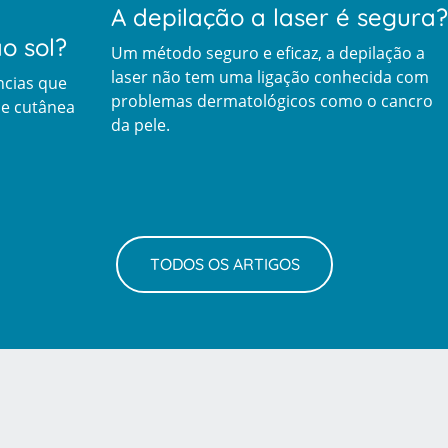
A depilação a laser é segura?
o sol?
Um método seguro e eficaz, a depilação a
laser não tem uma ligação conhecida com
cias que
problemas dermatológicos como o cancro
de cutânea
da pele.
Prevenção e bem-esta
TODOS OS ARTIGOS
Grandes Áreas da Saú
Serviços CUF