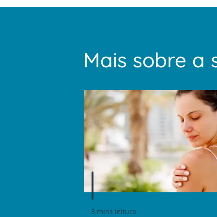
um
leitor
de
tela;
Pressione
Control-
Mais sobre a 
F10
para
abrir
um
menu
de
acessibilidade.
3 mins leitura