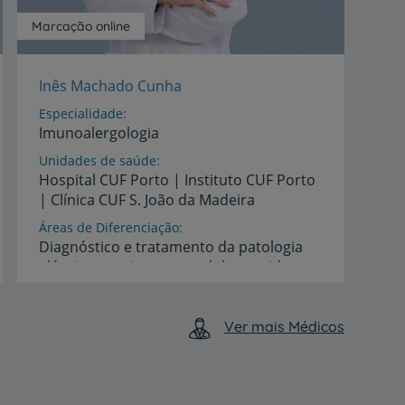
Marcação online
Inês Machado Cunha
Especialidade
Imunoalergologia
Unidades de saúde
Hospital
CUF
Porto
|
Instituto
CUF
Porto
|
Clínica
CUF
S.
João
da
Madeira
Áreas de Diferenciação
Diagnóstico e tratamento da patologia
alérgica na criança, no adulto, no idoso e
grávida
na
Idiomas
Ver mais Médicos
Espanhol,
Inglês