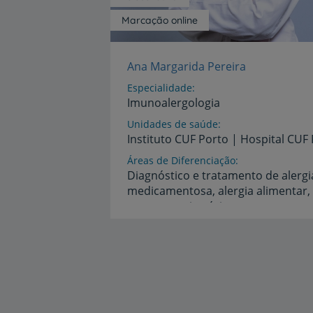
Marcação online
Ana Margarida Pereira
Especialidade
Imunoalergologia
Unidades de saúde
Instituto
CUF
Porto
|
Hospital
CUF
Áreas de Diferenciação
Diagnóstico e tratamento de alergi
medicamentosa, alergia alimentar,
respiratória
alergia
Idiomas
Francês,
Inglês