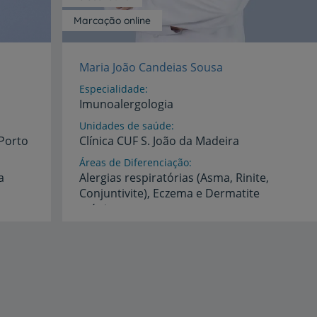
Marcação online
Maria João Candeias Sousa
Especialidade
Imunoalergologia
Unidades de saúde
Porto
Clínica
CUF
S.
João
da
Madeira
Áreas de Diferenciação
a
Alergias respiratórias (Asma, Rinite,
Conjuntivite), Eczema e Dermatite
atópica,
Alergia a Medicamentos (incluindo dessensibilização a medicamentos), Alergia Alimentar, Urticária e Angioedema, Imunoterapia específica (vacinas anti-alérgicas)
Idiomas
Espanhol,
Inglês