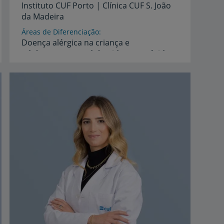
Instituto
CUF
Porto
|
Clínica
CUF
S.
João
da
Madeira
Áreas de Diferenciação
Doença
alérgica
na
criança
e
adolescente,
no
adulto,
idoso
e
grávida,
Alergia
alimentar
Idiomas
Espanhol,
Inglês,
Português