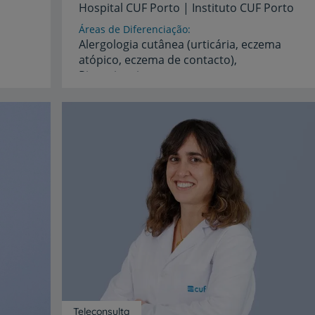
Hospital
CUF
Porto
|
Instituto
CUF
Porto
Áreas de Diferenciação
Alergologia cutânea (urticária, eczema
atópico, eczema de contacto),
Rinossinusite
crónica, Alergia no Idoso (imunosenescência)
Idiomas
Espanhol,
Inglês
Teleconsulta