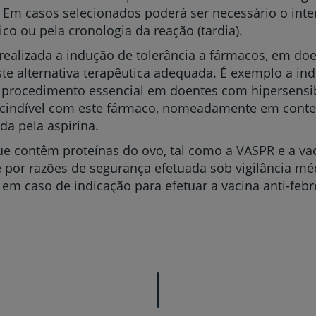
a. Em casos selecionados poderá ser necessário o in
co ou pela cronologia da reação (tardia).
realizada a indução de tolerância a fármacos, em do
e alternativa terapêutica adequada. É exemplo a ind
 um procedimento essencial em doentes com hipersensi
scindível com este fármaco, nomeadamente em conte
da pela aspirina.
e contêm proteínas do ovo, tal como a VASPR e a vaci
 é por razões de segurança efetuada sob vigilância m
 em caso de indicação para efetuar a vacina anti-fe