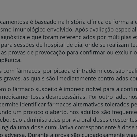
icamentosa é baseado na história clínica de forma a 
ismo imunológico envolvido. Após avaliação especial
iagnóstica e que foram referenciados por múltiplas 
para sessões de hospital de dia, onde se realizam t
as provas de provocação para confirmar ou excluir o
apêutica.
s com fármacos, por picada e intradérmicos, são reali
as graves, as quais são imediatamente controladas co
om o fármaco suspeito é imprescindível para a confi
 medicamentosas desnecessárias. Por outro lado, nos
rmite identificar fármacos alternativos tolerados pe
undo um protocolo aberto, nos adultos são frequen
ebo. São administradas por via oral doses crescente
 atingida uma dose cumulativa correspondente à dose t
o adversa. Durante a prova são cuidadosamente vig