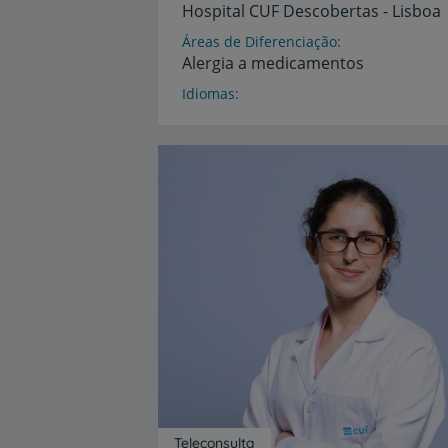
Hospital
CUF
Descobertas
-
Lisboa
Áreas de Diferenciação
Alergia
a
medicamentos
Idiomas
Espanhol,
Inglês
Teleconsulta