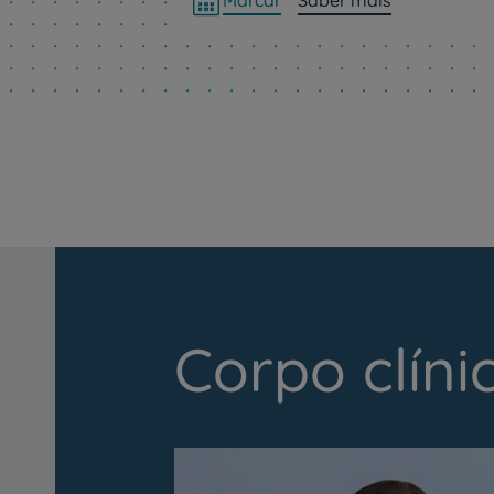
Marcar
Saber mais
Corpo clíni