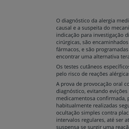
um
leitor
de
tela;
O diagnóstico da alergia med
Pressione
causal e a suspeita do mecan
Control-
indicação para investigação d
F10
para
cirúrgicas, são encaminhados 
abrir
fármacos, e são programadas 
um
encontrar uma alternativa ter
menu
de
Os testes cutâneos específico
acessibilidade.
pelo risco de reações alérgic
A prova de provocação oral c
diagnóstico, evitando evições
medicamentosa confirmada, pe
habitualmente realizadas seg
ocultação simples contra plac
intervalos regulares, até ser
suspensa se surgir uma reaçã