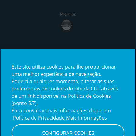
Prémios
award4
Certificações
Este site utiliza cookies para lhe proporcionar
certification2
certification3
uma melhor experiência de navegação.
Poderá a qualquer momento, alterar as suas
preferências de cookies do site da CUF através
de um link disponível na Política de Cookies
(ponto 5.7).
Reclamações e Elogios
Para consultar mais informações clique em
Reclamações
Política de Privacidade
Mais Informações
e
elogios
CONFIGURAR COOKIES