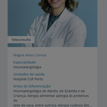
Teleconsulta
Magna Alves Correia
Especialidade
Imunoalergologia
Unidades de saúde
Hospital
CUF
Porto
Áreas de Diferenciação
Imunoalergologia do Adulto, da Grávida e da
Criança; Alergia alimentar (alergia às proteínas
do
leite de vaca, entre outros); Alergia cutânea (Dermatite atópica, Angioedema, Urticária); Alergia medicamentosa (antibióticos, anti-inflamatórios, citostáticos, entre outros); Alergia respiratória (Rinite alérgica, Asma brônquica incluindo asma grave); Conjuntivite alérgica; Bronquiolites; Sibilância recorrente; Tosse crónica; Avaliação da Doença Respiratória Crónica - Função respiratória e inflamação; Alergia a veneno de insetos; Anafilaxia; Fatores de risco da doença alérgica; Prevenção de doença alérgica - Imunoterapia (vacinas anti-alérgicas); Tecnologia e Inovação para a gestão da doença pelo próprio/família; Mobile-health