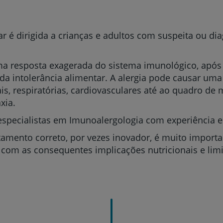
r é dirigida a crianças e adultos com suspeita ou dia
uma resposta exagerada do sistema imunológico, após
da intolerância alimentar. A alergia pode causar uma
ais, respiratórias, cardiovasculares até ao quadro de 
Prevenção e bem-esta
xia.
 especialistas em Imunoalergologia com experiência 
tamento correto, por vezes inovador, é muito importa
Grandes Áreas da Saú
 com as consequentes implicações nutricionais e limi
Serviços CUF