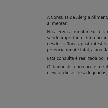
um
leitor
de
tela;
A Consulta de Alergia Alimenta
Pressione
alimentar.
Control-
F10
Na alergia alimentar existe 
para
sendo importante diferenciar 
abrir
desde cutâneas, gastrintestin
um
menu
potencialmente fatal, a anafila
de
Esta consulta é realizada por
acessibilidade.
O diagnóstico precoce e o tra
e evitar dietas desadequadas,