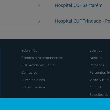
Hospital CUF Santarém
PT
EN
Hospital CUF Trindade - P
Sobre nós
Eventos
Menu
footer
Clientes e Acompanhantes
Notícias
CUF Academic Center
Parcerias
Contactos
Perguntas f
Junte-se a nós
Visita Virtual
English version
My CUF
Soluções de 
Intermediação de Crédito
saúde