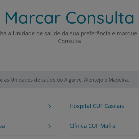
Marcar Consulta
Plano +CUF
lha a Unidade de saúde da sua preferência e marque 
My CUF
Consulta
Clientes e acompanhantes
CUF Academic Center
 as Unidades de saúde do Algarve, Alentejo e Madeira.
Para profissionais
Sobre nós
Hospital CUF Cascais
Contacte-nos
oa
Clínica CUF Mafra