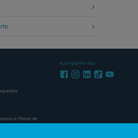
orto
Acompanhe-nos
Facebook
LinkedIn
Youtube
Instagram
TikTok
requentes
acesso e Planos de