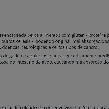
sencadeada pelos alimentos com glúten - proteína
 outros cereais -, podendo originar mal absorção dos
e, doenças neurológicas e certos tipos de cancro.
ino delgado de adultos e crianças geneticamente pred
cosa do intestino delgado, causando má absorção dos 
rreia, dificuldades no desenvolvimento (em crianças)