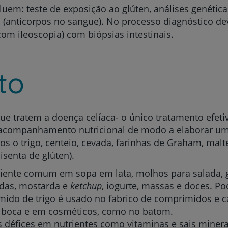
uem: teste de exposição ao glúten, análises genétic
(anticorpos no sangue). No processo diagnóstico dev
com ileoscopia) com biópsias intestinais.
to
 tratem a doença celíaca- o único tratamento efeti
 acompanhamento nutricional de modo a elaborar um 
os o trigo, centeio, cevada, farinhas de Graham, malt
isenta de glúten).
diente comum em sopa em lata, molhos para salada, g
adas, mostarda e
ketchup
, iogurte, massas e doces. P
ido de trigo é usado no fabrico de comprimidos e cá
 boca e em cosméticos, como no batom.
 défices em nutrientes como vitaminas e sais miner