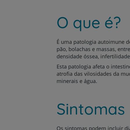
um
leitor
de
O que é?
tela;
Pressione
Control-
F10
para
É uma
patologia autoimune
de
abrir
pão, bolachas e massas, entre
um
densidade óssea, infertilidad
menu
de
Esta patologia afeta o intest
acessibilidade.
atrofia das vilosidades da mu
minerais e água.
Sintomas
Os sintomas podem incluir dia