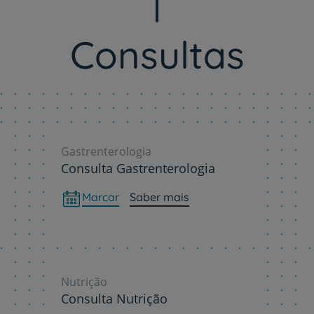
My CUF
Consultas
Clientes e acompanhantes
CUF Academic Center
Para profissionais
Gastrenterologia
Consulta Gastrenterologia
Sobre nós
Marcar
Saber mais
Contacte-nos
Nutrição
Consulta Nutrição