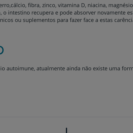
o,cálcio, fibra, zinco, vitamina D, niacina, magnésio
n, o intestino recupera e pode absorver novamente e
icos ou suplementos para fazer face a estas carênci
Prevenção e bem-esta
o
Grandes Áreas da Saú
bio autoimune, atualmente ainda não existe uma for
Serviços CUF
Plano +CUF