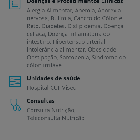
Doenças e Procedimentos Clínicos
Alergia Alimentar
Anemia
Anorexia
nervosa
Bulimia
Cancro do Cólon e
Reto
Diabetes
Dislipidemia
Doença
celíaca
Doença inflamatória do
intestino
Hipertensão arterial
Intolerância alimentar
Obesidade
Obstipação
Sarcopenia
Síndrome do
cólon irritável
Unidades de saúde
Hospital CUF Viseu
Consultas
Consulta Nutrição
Teleconsulta Nutrição