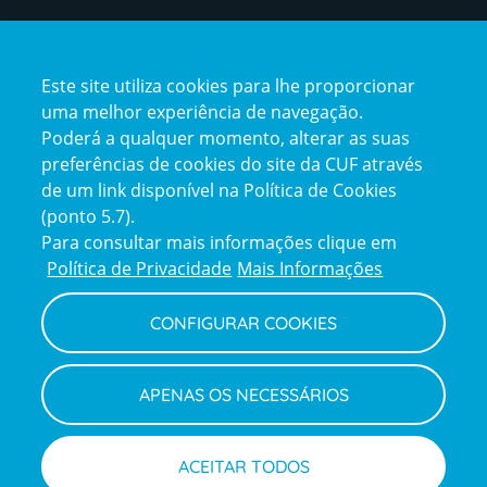
Certificações
Este site utiliza cookies para lhe proporcionar
certification2
certification3
uma melhor experiência de navegação.
Poderá a qualquer momento, alterar as suas
preferências de cookies do site da CUF através
de um link disponível na Política de Cookies
(ponto 5.7).
Reclamações e Elogios
Para consultar mais informações clique em
Reclamações
Política de Privacidade
Mais Informações
e
elogios
CONFIGURAR COOKIES
Política de Privacidade e Cookies
Terms
Configurar Cookies
Termos e Condições
APENAS OS NECESSÁRIOS
and
Declaração de Acessibilidade
Privacy
Canal de Denúncias
Informações legais
Policy
© CUF 2026 Todos os direitos reservados
ACEITAR TODOS