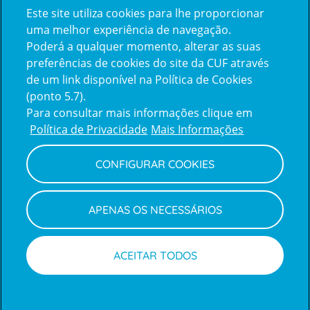
Este site utiliza cookies para lhe proporcionar
certification2
certification3
uma melhor experiência de navegação.
Poderá a qualquer momento, alterar as suas
preferências de cookies do site da CUF através
de um link disponível na Política de Cookies
(ponto 5.7).
Reclamações e Elogios
Para consultar mais informações clique em
Reclamações
Política de Privacidade
Mais Informações
e
elogios
CONFIGURAR COOKIES
Política de Privacidade e Cookies
Terms
Configurar Cookies
Termos e Condições
APENAS OS NECESSÁRIOS
and
Declaração de Acessibilidade
Privacy
Canal de Denúncias
Informações legais
Policy
© CUF 2026 Todos os direitos reservados
ACEITAR TODOS
Marcar consulta