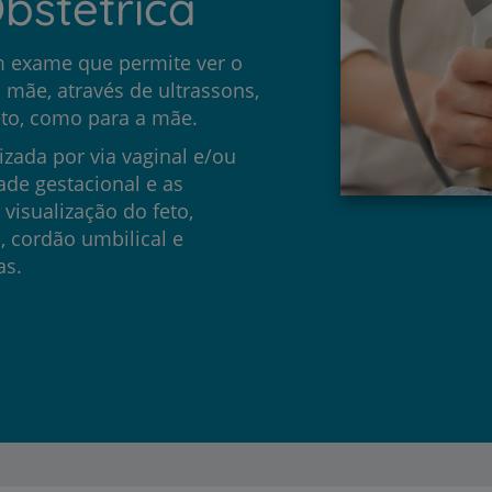
bstétrica
um exame que permite ver o
a mãe, através de ultrassons,
feto, como para a mãe.
izada por via vaginal e/ou
de gestacional e as
visualização do feto,
, cordão umbilical e
as.