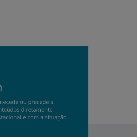
r
de
m
tecede ou precede a
nteúdos diretamente
tacional e com a situação