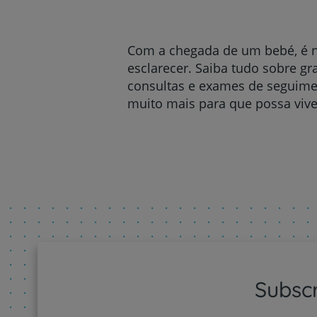
um
leitor
de
tela;
Com a chegada de um bebé, é na
Pressione
esclarecer. Saiba tudo sobre gr
Control-
consultas e exames de seguimen
F10
para
muito mais para que possa viver
abrir
um
menu
de
acessibilidade.
Subsc