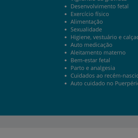
Desenvolvimento fetal
My CUF
Exercício físico
Alimentação
Clientes e acompanhantes
Sexualidade
Higiene, vestuário e calça
CUF Academic Center
Auto medicação
Aleitamento materno
Para profissionais
Bem-estar fetal
Parto e analgesia
Sobre nós
Cuidados ao recém-nasci
Auto cuidado no Puerpéri
Contacte-nos