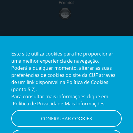
Prémios
award4
Certificações
Este site utiliza cookies para lhe proporcionar
certification2
certification3
uma melhor experiência de navegação.
Poderá a qualquer momento, alterar as suas
preferências de cookies do site da CUF através
de um link disponível na Política de Cookies
(ponto 5.7).
Reclamações e Elogios
Para consultar mais informações clique em
Reclamações
Política de Privacidade
Mais Informações
e
elogios
CONFIGURAR COOKIES
Política de Privacidade e Cookies