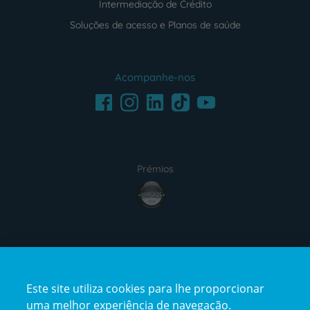
Intermediação de Crédito
Soluções de acesso e Planos de saúde
Acompanhe-nos
Facebook
LinkedIn
Youtube
Instagram
TikTok
Prémios
award4
Certificações
Este site utiliza cookies para lhe proporcionar
certification2
certification3
uma melhor experiência de navegação.