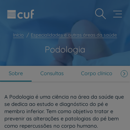
Observação:
Passar
Prevenção e bem-estar
este
para
site
o
Grandes Áreas da Saúde
inclui
conteúdo
um
principal
Serviços CUF
sistema
Início
Especialidades e outras áreas da saúde
de
Plano +CUF
acessibilidade.
Podologia
My CUF
Clientes e acompanhantes
CUF Academic Center
Sobre
Consultas
Corpo clínico
Para profissionais
Sobre nós
A Podologia é uma ciência na área da saúde que
Contacte-nos
se dedica ao estudo e diagnóstico do pé e
membro inferior. Tem como objetivo tratar e
PT
EN
prevenir as alterações e patologias do pé bem
como repercussões no corpo humano.