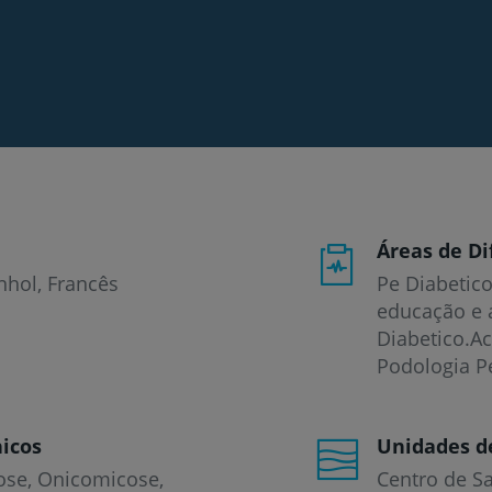
Áreas de Di
nhol
Francês
Pe Diabetico
educação e 
Diabetico.A
Podologia Pe
icos
Unidades d
ose
Onicomicose
Centro de S