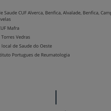
Serviços CUF
de Saude CUF Alverca, Benfica, Alvalade, Benfica, Ca
ivelas
 CUF Mafra
l Torres Vedras
Plano +CUF
 local de Saude do Oeste
My CUF
nstituto Portugues de Reumatologia
Clientes e acompanhantes
CUF Academic Center
Para profissionais
Sobre nós