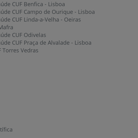
aúde CUF Benfica - Lisboa
aúde CUF Campo de Ourique - Lisboa
aúde CUF Linda-a-Velha - Oeiras
Mafra
aúde CUF Odivelas
úde CUF Praça de Alvalade - Lisboa
F Torres Vedras
r
de
tífica