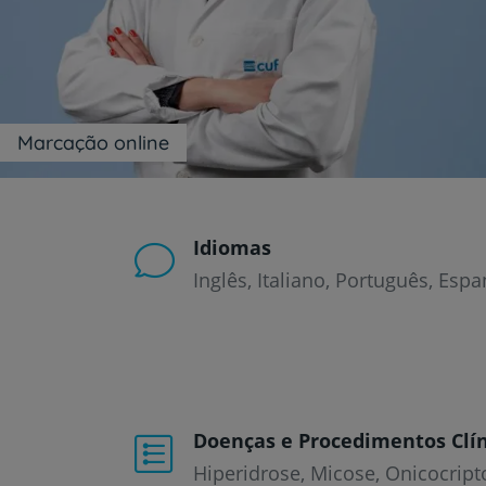
um
leitor
de
tela;
Pressione
Control-
F10
Marcação online
para
abrir
um
menu
de
Idiomas
acessibilidade.
Inglês
Italiano
Português
Espa
Doenças e Procedimentos Clín
Hiperidrose
Micose
Onicocript