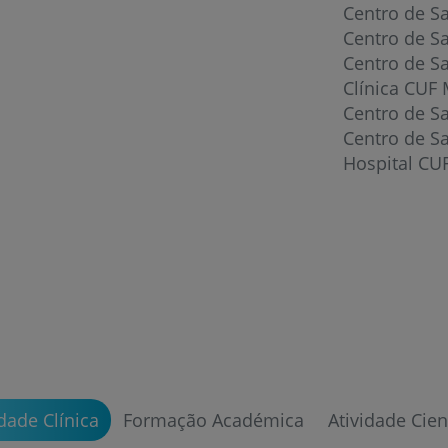
Centro de S
Centro de S
Centro de S
Clínica CUF 
Centro de S
Centro de Sa
Hospital CU
Prevenção e bem-esta
Grandes Áreas da Saú
idade Clínica
Formação Académica
Atividade Cien