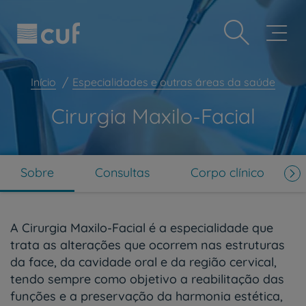
Observação:
Passar
Prevenção e bem-estar
este
para
site
o
Grandes Áreas da Saúde
inclui
conteúdo
um
principal
Serviços CUF
sistema
Início
Especialidades e outras áreas da saúde
de
Plano +CUF
acessibilidade.
Cirurgia Maxilo-Facial
My CUF
Clientes e acompanhantes
CUF Academic Center
Sobre
Consultas
Corpo clínico
Para profissionais
Sobre nós
A Cirurgia Maxilo-Facial é a especialidade que
Contacte-nos
trata as alterações que ocorrem nas estruturas
da face, da cavidade oral e da região cervical,
PT
EN
tendo sempre como objetivo a reabilitação das
funções e a preservação da harmonia estética,