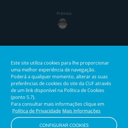
Prémios
award4
Certificações
Este site utiliza cookies para lhe proporcionar
certification2
certification3
uma melhor experiência de navegação.
Poderá a qualquer momento, alterar as suas
preferências de cookies do site da CUF através
de um link disponível na Política de Cookies
(ponto 5.7).
Reclamações e Elogios
Para consultar mais informações clique em
Reclamações
Política de Privacidade
Mais Informações
e
elogios
CONFIGURAR COOKIES