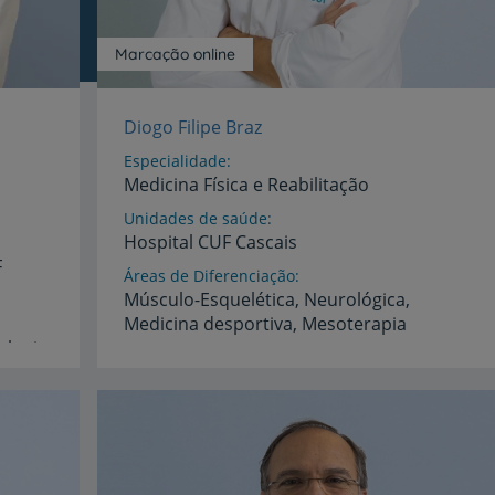
My CUF
Marcação online
Clientes e acompanhantes
Diogo Filipe Braz
CUF Academic Center
Especialidade
Medicina Física e Reabilitação
Para profissionais
Unidades de saúde
Hospital
CUF
Cascais
F
Sobre nós
Áreas de Diferenciação
Músculo-Esquelética,
Neurológica,
Medicina
desportiva,
Mesoterapia
Contacte-nos
ologia
Idiomas
Francês,
Inglês