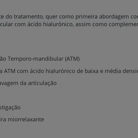
rante do tratamento, quer como primeira abordagem c
ticular com ácido hialurónico, assim como compleme
ação Temporo-mandibular (ATM)
 ATM com ácido hialurónico de baixa e média dens
avagem da articulação
stigação
ira miorrelaxante