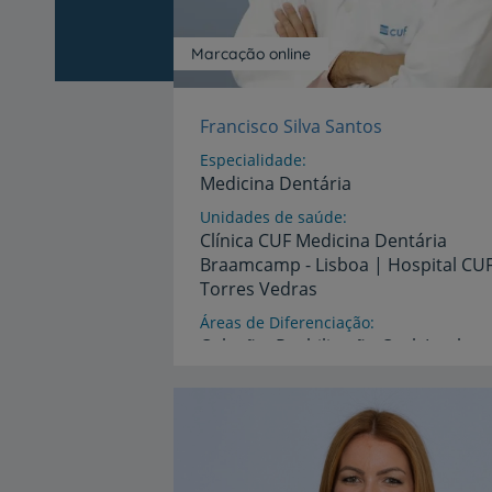
Marcação online
Francisco Silva Santos
Especialidade
Medicina Dentária
Unidades de saúde
Clínica
CUF
Medicina
Dentária
Braamcamp
-
Lisboa
|
Hospital
CU
Torres
Vedras
Áreas de Diferenciação
Oclusão,
Reabilitação
Oral,
Implant
e
Medicina
dentária
do
sono
Idiomas
Espanhol,
Inglês