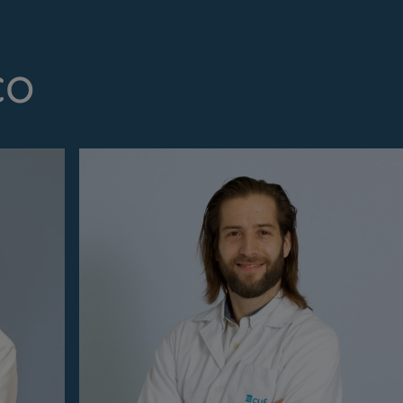
co
Prevenção e bem-esta
Grandes Áreas da Saú
Serviços CUF
Plano +CUF