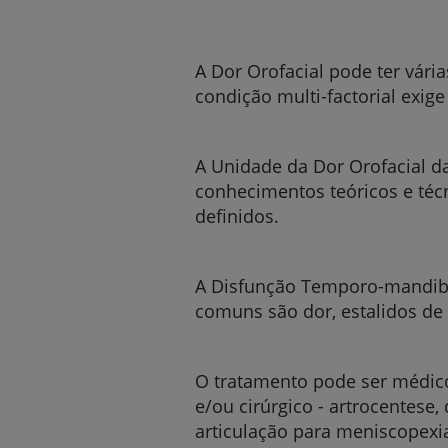
um
leitor
de
tela;
A Dor Orofacial pode ter vári
Pressione
condição multi-factorial exig
Control-
F10
para
abrir
A Unidade da Dor Orofacial d
um
conhecimentos teóricos e téc
menu
definidos.
de
acessibilidade.
A Disfunção Temporo-mandibul
comuns são dor, estalidos de 
O tratamento pode ser médico
e/ou cirúrgico - artrocentese,
articulação para meniscopexia