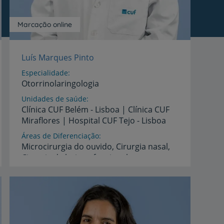
Marcação online
Luís Marques Pinto
Especialidade
Otorrinolaringologia
Unidades de saúde
Clínica
CUF
Belém
-
Lisboa
|
Clínica
CUF
Miraflores
|
Hospital
CUF
Tejo
-
Lisboa
Áreas de Diferenciação
Microcirurgia do ouvido, Cirurgia nasal,
Cirurgia da laringe funcional e
oncológica,
Cirurgia das glândulas salivares, Cirurgia da base do crânio, Cirurgia pediátrica em ORL
Idiomas
Português