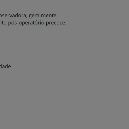
onservadora, geralmente
nto pós-operatório precoce.
idade