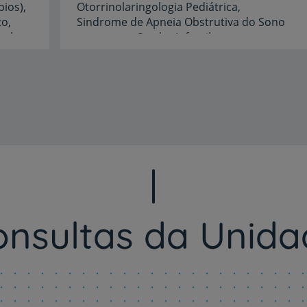
ios),
Otorrinolaringologia Pediátrica,
to,
Sindrome de Apneia Obstrutiva do Sono
Rastreio e diagnóstico de Cancro Oral, HPV (lesões na boca e lábios, rastreio). Tratamento Laser de Ulceras, Herpes e Aftas Orais, Manifestação oral de doenças sistémicas, Boca ou Língua Ardente, Boca seca, Osteonecrose e Osteoradionecrose dos maxilares, Mucosite pós Quimioterapia e Radioterapia, Leucoplasia, Eritroplasia, Liquen plano Oral Queilite Actínica, Síndrome de Behçet, Pênfigo Oral
Surdez Infantil
na Criança,
Idiomas
Francês,
Inglês
onsultas da Unida