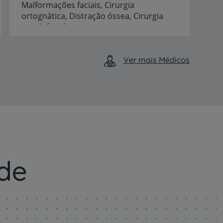
Malformações faciais, Cirurgia
ortognática, Distração óssea, Cirurgia
maxilofacial
pediátrica, Oncologia de cabeça e pescoço, Prótese da ATM, Traumatologia da face
Idiomas
Ver mais Médicos
Espanhol,
Inglês,
Português
de