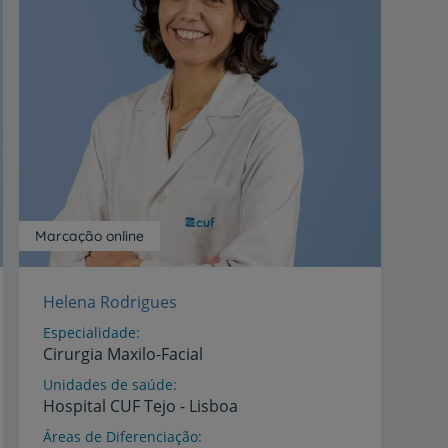
Marcação online
Helena Rodrigues
Especialidade
Cirurgia Maxilo-Facial
Unidades de saúde
Hospital
CUF
Tejo
-
Lisboa
Áreas de Diferenciação