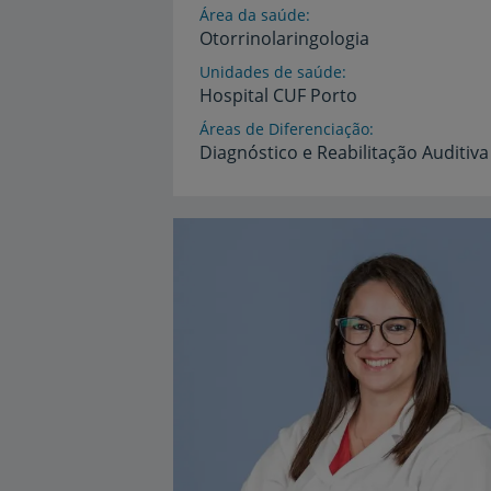
Área da saúde
Otorrinolaringologia
Unidades de saúde
Hospital
CUF
Porto
Áreas de Diferenciação
Diagnóstico
e
Reabilitação
Auditiva