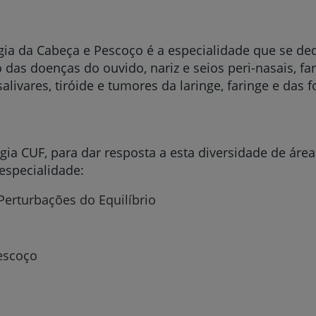
rgia da Cabeça e Pescoço é a especialidade que se de
das doenças do ouvido, nariz e seios peri-nasais, fari
livares, tiróide e tumores da laringe, faringe e das 
gia CUF, para dar resposta a esta diversidade de áre
bespecialidade:
Perturbações do Equilíbrio
pescoço