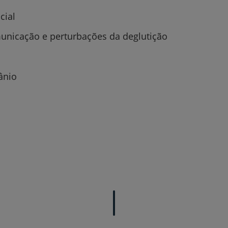
acial
unicação e perturbações da deglutição
ânio