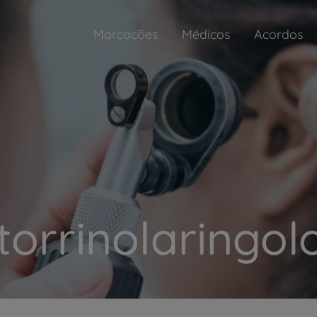
Marcações
Médicos
Acordos
torrinolaringol