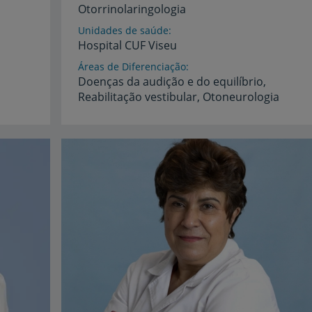
Otorrinolaringologia
My CUF
Unidades de saúde
Hospital
CUF
Viseu
Clientes e acompanhantes
Áreas de Diferenciação
Doenças
da
audição
e
do
equilíbrio,
CUF Academic Center
Reabilitação
vestibular,
Otoneurologia
Idiomas
Para profissionais
Espanhol,
Inglês,
Português
Sobre nós
Contacte-nos