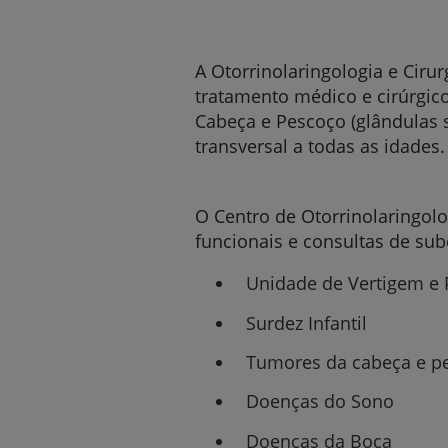
um
leitor
de
tela;
A Otorrinolaringologia e Ciru
Pressione
tratamento médico e cirúrgico 
Control-
Cabeça e Pescoço (glândulas sa
F10
para
transversal a todas as idades.
abrir
um
menu
O Centro de Otorrinolaringolo
de
funcionais e consultas de su
acessibilidade.
Unidade de Vertigem e 
Surdez Infantil
Tumores da cabeça e 
Doenças do Sono
Doenças da Boca