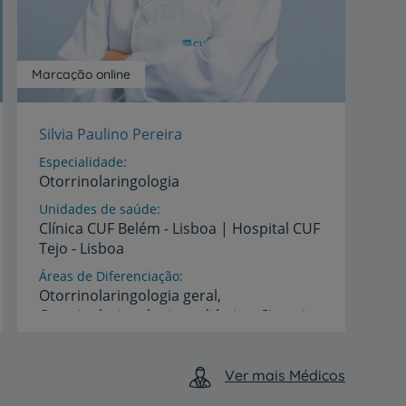
Marcação online
Silvia Paulino Pereira
Especialidade
Otorrinolaringologia
Unidades de saúde
Clínica
CUF
Belém
-
Lisboa
|
Hospital
CUF
Tejo
-
Lisboa
Áreas de Diferenciação
Otorrinolaringologia geral,
Otorrinolaringologia pediátrica, Cirurgia
Otológica, Cirurgia Nasal
Idiomas
Ver mais Médicos
Francês,
Inglês