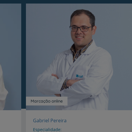
Prevenção e bem-esta
Grandes Áreas da Saú
Serviços CUF
Marcação online
Gabriel Pereira
Plano +CUF
Especialidade