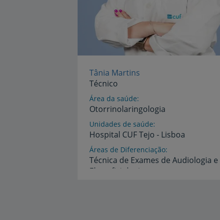
Tânia Martins
Técnico
Área da saúde
Otorrinolaringologia
Unidades de saúde
Hospital
CUF
Tejo
-
Lisboa
Áreas de Diferenciação
Técnica
de
Exames
de
Audiologia
e
Eletrofisiologia
Idiomas
Inglês,
Português