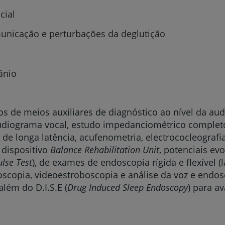
acial
unicação e perturbações da deglutição
ânio
e meios auxiliares de diagnóstico ao nível da audi
udiograma vocal, estudo impedanciométrico completo
 de longa latência, acufenometria, electrococleografi
 dispositivo
Balance Rehabilitation Unit
, potenciais e
lse Test
), de exames de endoscopia rígida e flexível (
oscopia, videoestroboscopia e análise da voz e endo
além do D.I.S.E (
Drug Induced Sleep Endoscopy
) para a