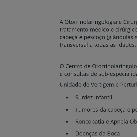
um
leitor
de
tela;
A Otorrinolaringologia e Ciru
Pressione
tratamento médico e cirúrgico 
Control-
cabeça e pescoço (glândulas sa
F10
para
transversal a todas as idades.
abrir
um
menu
O Centro de Otorrinolaringolo
de
e consultas de sub-especiali
acessibilidade.
Unidade de Vertigem e Pertur
Surdez Infantil
Tumores da cabeça e 
Roncopatia e Apneia Ob
Doenças da Boca