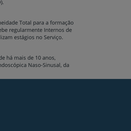
).
neidade Total para a formação
cebe regularmente Internos de
r
izam estágios no Serviço.
de há mais de 10 anos,
de
Endoscópica Naso-Sinusal, da