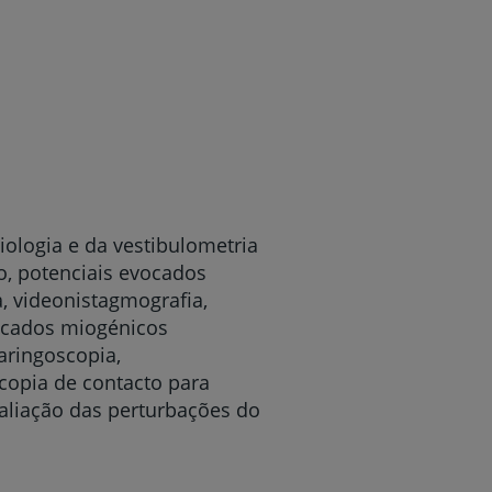
ologia e da vestibulometria
, potenciais evocados
a, videonistagmografia,
vocados miogénicos
laringoscopia,
scopia de contacto para
valiação das perturbações do