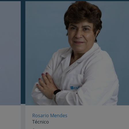
My CUF
Clientes e acompanhantes
CUF Academic Center
Para profissionais
Sobre nós
Contacte-nos
Rosario Mendes
Técnico