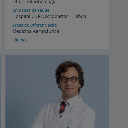
Otorrinolaringologia
Unidades de saúde
Hospital
CUF
Descobertas
-
Lisboa
Áreas de Diferenciação
Medicina
Aeronáutica
Idiomas
Espanhol,
Francês,
Inglês