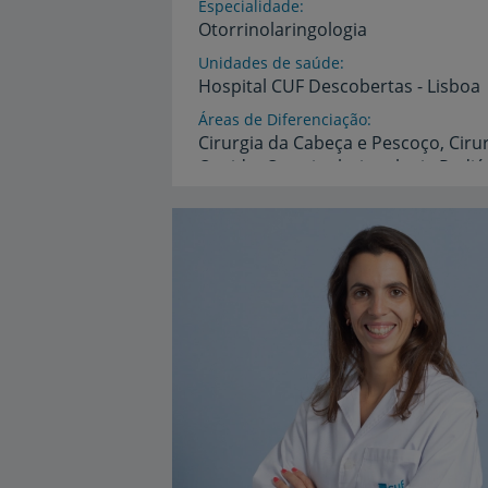
Especialidade
Otorrinolaringologia
Unidades de saúde
Hospital
CUF
Descobertas
-
Lisboa
Áreas de Diferenciação
Cirurgia
da
Cabeça
e
Pescoço,
Ciru
Ouvido,
Otorrinolaringologia
Pediá
Idiomas
Espanhol,
Francês,
Inglês