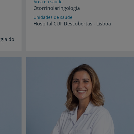
Área da saúde
Otorrinolaringologia
Unidades de saúde
Hospital
CUF
Descobertas
-
Lisboa
rgia
do
trica