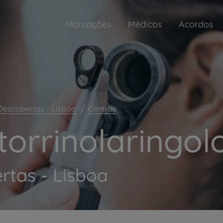
Marcações
Médicos
Acordos
Descobertas - Lisboa
Centros
torrinolaringol
rtas - Lisboa