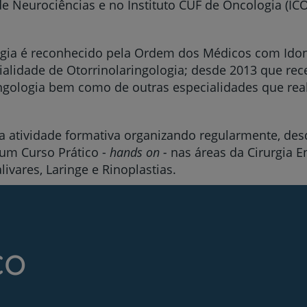
 Neurociências e no Instituto CUF de Oncologia (ICO
ogia é reconhecido pela Ordem dos Médicos com Ido
ialidade de Otorrinolaringologia; desde 2013 que re
Prevenção e bem-esta
ingologia bem como de outras especialidades que real
atividade formativa organizando regularmente, des
Grandes Áreas da Saú
 um Curso Prático -
hands on -
nas áreas da Cirurgia 
livares, Laringe e Rinoplastias.
Serviços CUF
co
Plano +CUF