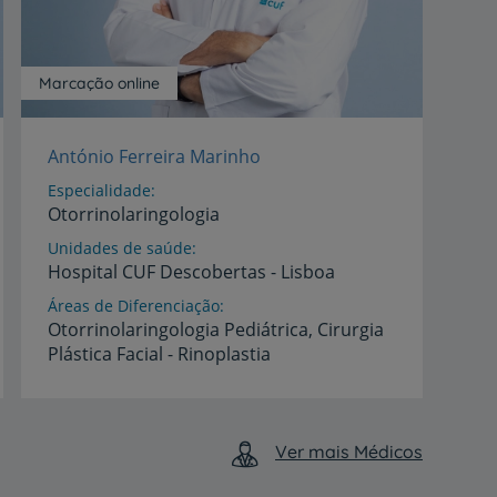
Marcação online
António Ferreira Marinho
Especialidade
Otorrinolaringologia
Unidades de saúde
Hospital
CUF
Descobertas
-
Lisboa
Áreas de Diferenciação
Otorrinolaringologia
Pediátrica,
Cirurgia
Plástica
Facial
-
Rinoplastia
Idiomas
Espanhol,
Francês,
Inglês
Ver mais Médicos