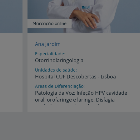
Marcação online
Ana Jardim
Especialidade
Otorrinolaringologia
Unidades de saúde
Hospital
CUF
Descobertas
-
Lisboa
Áreas de Diferenciação
Patologia da Voz; Infeção HPV cavidade
oral, orofaringe e laringe; Disfagia
orofaríngea; Surdez infantil
Idiomas
Inglês