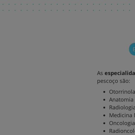
As
especialid
pescoço são:
Otorrinola
Anatomia 
Radiologi
Medicina 
Oncologi
Radioncol