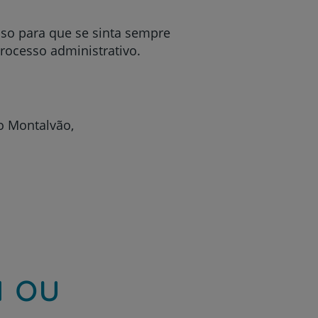
o para que se sinta sempre
processo administrativo.
o Montalvão,
a ou