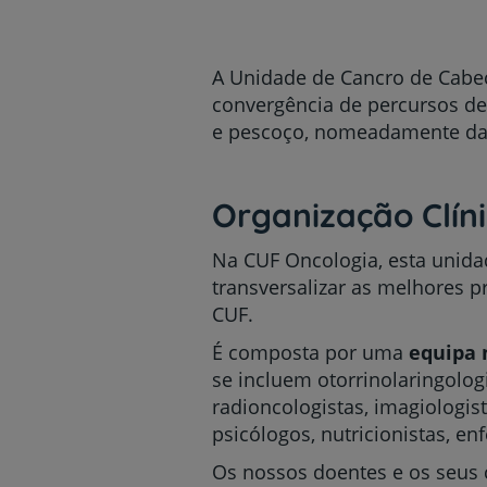
um
leitor
de
tela;
A Unidade de Cancro de Cabeç
Pressione
convergência de percursos de
Control-
e pescoço, nomeadamente da ca
F10
para
abrir
um
Organização Clín
menu
de
Na CUF Oncologia, esta unida
acessibilidade.
transversalizar as melhores 
CUF.
É composta por uma
equipa 
se incluem otorrinolaringologi
radioncologistas, imagiologist
psicólogos, nutricionistas, e
Os nossos doentes e os seu