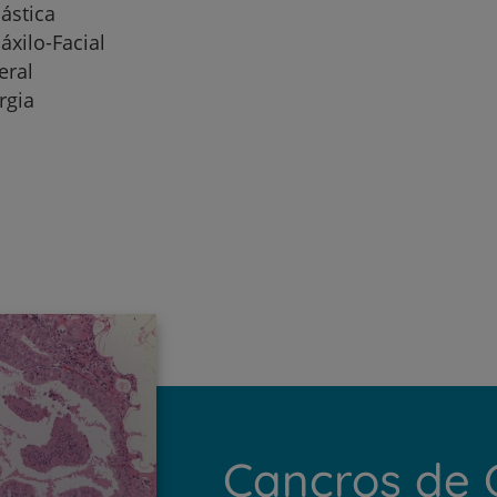
lástica
áxilo-Facial
eral
rgia
Cancros de 