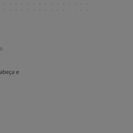
s
cabeça e