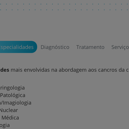
My CUF
Clientes e acompanhantes
CUF Academic Center
Especialidades
Diagnóstico
Tratamento
Serviço
Para profissionais
ades
mais envolvidas na abordagem aos cancros da 
Sobre nós
Contacte-nos
ringologia
Patológica
a/Imagiologia
Nuclear
a Médica
ogia