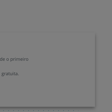
r
de
de o primeiro
gratuita.