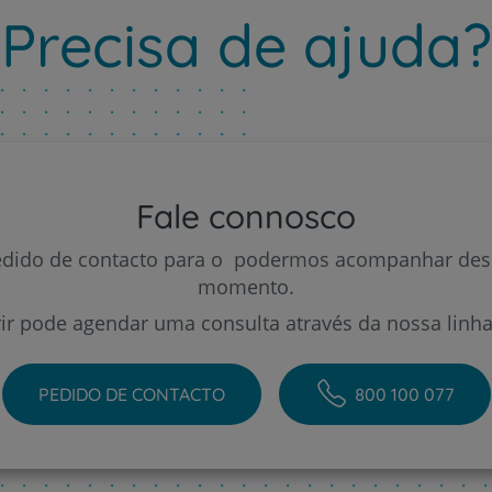
Precisa de ajuda?
Prevenção e bem-esta
Fale connosco
Grandes Áreas da Saú
edido de contacto para o podermos acompanhar des
momento.
rir pode agendar uma consulta através da nossa linha 
Serviços CUF
PEDIDO DE CONTACTO
800 100 077
Plano +CUF