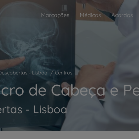
Marcações
Médicos
Acordos
Descobertas - Lisboa
Centros
cro de Cabeça e P
rtas - Lisboa