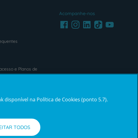
Acompanhe-nos
Facebook
LinkedIn
Youtube
Instagram
TikTok
requentes
acesso e Planos de
s
Reclamações e Elogios
 disponível na Política de Cookies (ponto 5.7).
Reclamações
e
elogios
EITAR TODOS
l de Denúncias
Informações legais