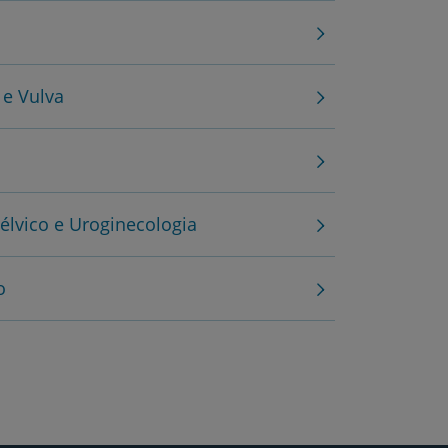
 e Vulva
lvico e Uroginecologia
o