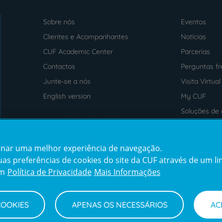
Sobre nós
Eventos
Menu
footer
Clientes e Acompanhantes
Notícias
CUF Academic Center
Parcerias
Contactos
Perguntas f
Junte-se a nós
Visita Virtual
English version
My CUF
Soluções de 
Intermediação de Crédito
saúde
cionar uma melhor experiência de navegação.
Prémios
Certificaçõe
s preferências de cookies do site da CUF através de um link
em
Política de Privacidade
Mais Informações
COOKIES
APENAS OS NECESSÁRIOS
AC
Termos e Condições
Declaração de Acessibilidade
Cana