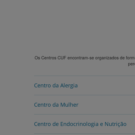
um
Saber mais
leitor
de
tela;
Pressione
Control-
F10
para
abrir
um
Os Centros CUF encontram-se organizados de form
menu
per
de
acessibilidade.
Centro da Alergia
Centro da Mulher
Centro de Endocrinologia e Nutrição