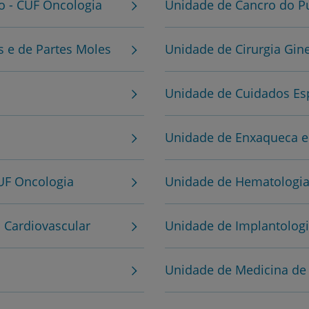
Plano +CUF
o - CUF Oncologia
Unidade de Cancro do P
My CUF
 e de Partes Moles
Unidade de Cirurgia Gin
Clientes e acompanhantes
Unidade de Cuidados Es
CUF Academic Center
Unidade de Enxaqueca e 
Para profissionais
UF Oncologia
Unidade de Hematologia
Sobre nós
Contacte-nos
o Cardiovascular
Unidade de Implantologia
Unidade de Medicina de 