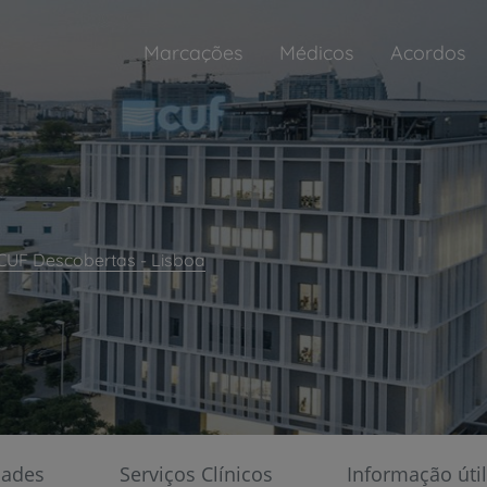
Marcações
Médicos
Acordos
 CUF Descobertas - Lisboa
Atendimento Permanente
Adultos
Aberto 24h
Pediatria
Aberto 24h
s
dades
Serviços Clínicos
Informação útil