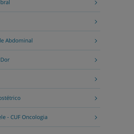
bral
de Abdominal
r
 Dor
de
stétrico
le - CUF Oncologia