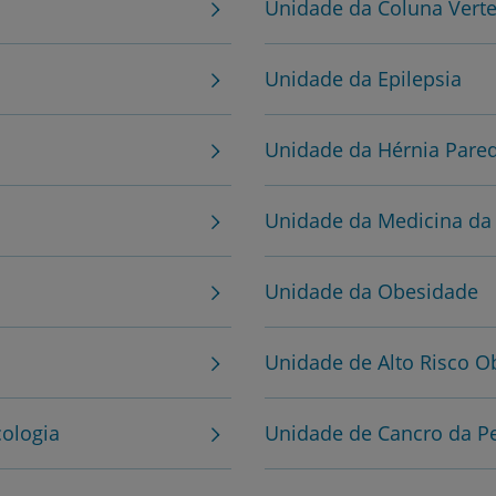
Unidade da Coluna Verte
Unidade da Epilepsia
Unidade da Hérnia Pare
Prevenção e bem-esta
Unidade da Medicina da
Grandes Áreas da Saú
Unidade da Obesidade
Serviços CUF
Unidade de Alto Risco Ob
cologia
Unidade de Cancro da Pe