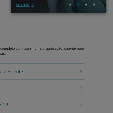
Adira aqui
o completo com base numa organização assente num
cas.
Adolescente
ária