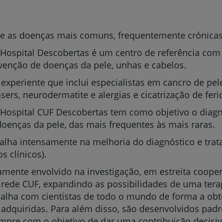
re as doenças mais comuns, frequentemente crónicas
Hospital Descobertas é um centro de referência com 
evenção de doenças da pele, unhas e cabelos.
experiente que inclui especialistas em cancro de pel
sers, neurodermatite e alergias e cicatrização de feri
Hospital CUF Descobertas tem como objetivo o diagn
doenças da pele, das mais frequentes às mais raras.
lha intensamente na melhoria do diagnóstico e trat
s clínicos).
mente envolvido na investigação, em estreita cooper
da rede CUF, expandindo as possibilidades de uma te
balha com cientistas de todo o mundo de forma a obt
 adquiridas. Para além disso, são desenvolvidos padr
sempre com o objetivo de dar uma contribuição decisi