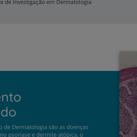
e de Investigação em Dermatologia
nto
ado
ro de Dermatologia são as doenças
mo psoríase e dermite atópica, o