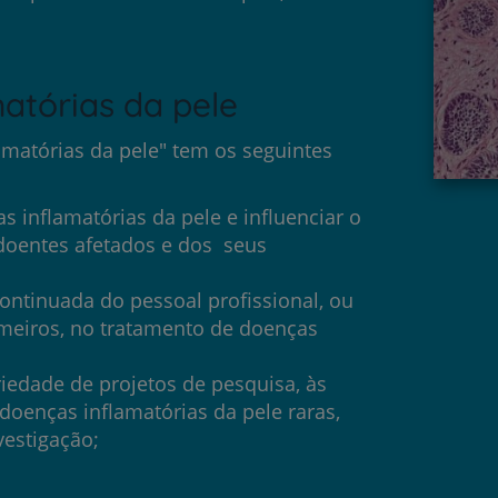
atórias da pele
Prevenção e bem-esta
amatórias da pele" tem os seguintes
s inflamatórias da pele e influenciar o
Grandes Áreas da Saú
oentes afetados e dos seus
ntinuada do pessoal profissional, ou
rmeiros, no tratamento de doenças
Serviços CUF
iedade de projetos de pesquisa, às
oenças inflamatórias da pele raras,
estigação;
Plano +CUF