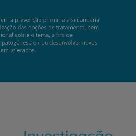
My CUF
uem a prevenção primária e secundária
Clientes e acompanhantes
mização das opções de tratamento, bem
ional sobre o tema, a fim de
CUF Academic Center
patogênese e / ou desenvolver novos
em tolerados.
Para profissionais
Sobre nós
Contacte-nos
Investigação