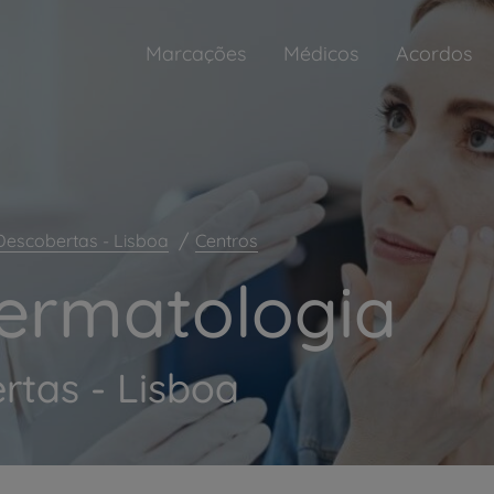
Marcações
Médicos
Acordos
Descobertas - Lisboa
Centros
ermatologia
rtas - Lisboa