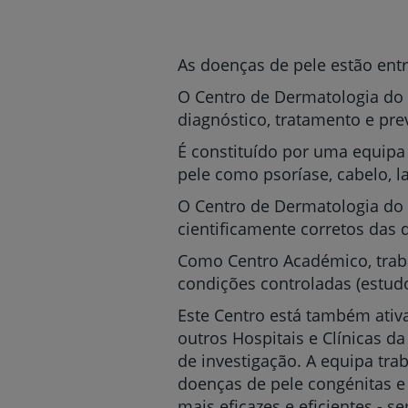
um
leitor
de
tela;
As doenças de pele estão ent
Pressione
Control-
O Centro de Dermatologia do 
F10
diagnóstico, tratamento e pr
para
abrir
É constituído por uma equipa 
um
pele como psoríase, cabelo, la
menu
de
O Centro de Dermatologia do 
acessibilidade.
cientificamente corretos das 
Como Centro Académico, traba
condições controladas (estudo
Este Centro está também ativa
outros Hospitais e Clínicas 
de investigação. A equipa tra
doenças de pele congénitas e
mais eficazes e eficientes - 