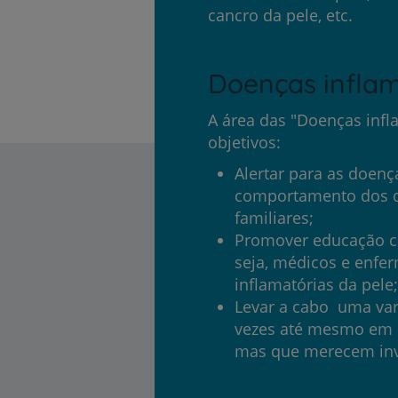
cancro da pele, etc.
Doenças inflam
A área das "Doenças infl
objetivos:
Alertar para as doença
comportamento dos d
familiares;
Promover educação co
seja, médicos e enfe
inflamatórias da pele;
Levar a cabo uma var
vezes até mesmo em d
mas que merecem inv