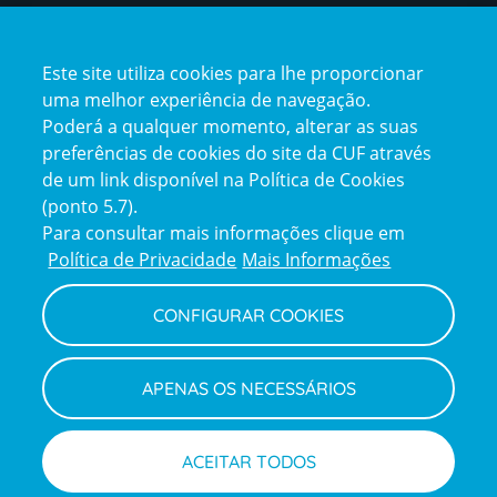
Certificações
Este site utiliza cookies para lhe proporcionar
uma melhor experiência de navegação.
Poderá a qualquer momento, alterar as suas
preferências de cookies do site da CUF através
de um link disponível na Política de Cookies
(ponto 5.7).
Reclamações e Elogios
Para consultar mais informações clique em
Reclamações
Política de Privacidade
Mais Informações
e
elogios
CONFIGURAR COOKIES
Política de Privacidade e Cookies
Terms
Configurar Cookies
Termos e Condições
APENAS OS NECESSÁRIOS
and
Declaração de Acessibilidade
Privacy
Canal de Denúncias
Informações legais
Policy
© CUF 2026 Todos os direitos reservados
ACEITAR TODOS