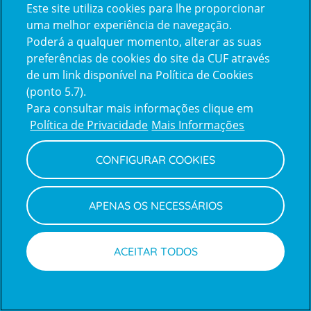
Este site utiliza cookies para lhe proporcionar
Unidade da Anca e Bacia
uma melhor experiência de navegação.
Poderá a qualquer momento, alterar as suas
preferências de cookies do site da CUF através
Unidade da Coluna Vertebral
de um link disponível na Política de Cookies
(ponto 5.7).
Unidade de Cirurgia de Tumores Ósseos e
Para consultar mais informações clique em
de Partes Moles
Política de Privacidade
Mais Informações
CONFIGURAR COOKIES
Unidade de Ortopedia da Criança e do
Adolescente
APENAS OS NECESSÁRIOS
Unidade do Joelho
ACEITAR TODOS
Unidade do Ombro e Cotovelo
Marcações
Médicos