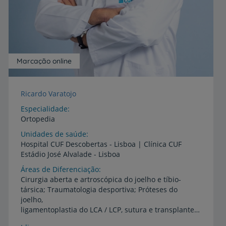
Marcação online
Ricardo Varatojo
Especialidade
Ortopedia
Unidades de saúde
Hospital
CUF
Descobertas
-
Lisboa
|
Clínica
CUF
Estádio
José
Alvalade
-
Lisboa
Áreas de Diferenciação
Cirurgia aberta e artroscópica do joelho e tíbio-
társica; Traumatologia desportiva; Próteses do
joelho,
ligamentoplastia do LCA / LCP, sutura e transplante meniscal; Osteotomias da tíbia e femur