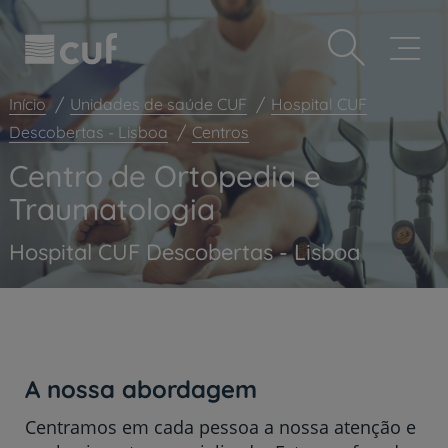
Observação:
Passar
Prevenção e bem-estar
este
para
site
o
Grandes Áreas da Saúde
inclui
conteúdo
um
principal
Serviços CUF
Início
Unidades de saúde CUF
Hospital CUF
sistema
de
Descobertas - Lisboa
Centros
Plano +CUF
acessibilidade.
Centro de Ortopedia e
My CUF
Traumatologia
Clientes e acompanhantes
CUF Academic Center
Hospital CUF Descobertas - Lisboa
Para profissionais
Sobre nós
Contacte-nos
A nossa abordagem
Centramos em cada pessoa a nossa atenção e