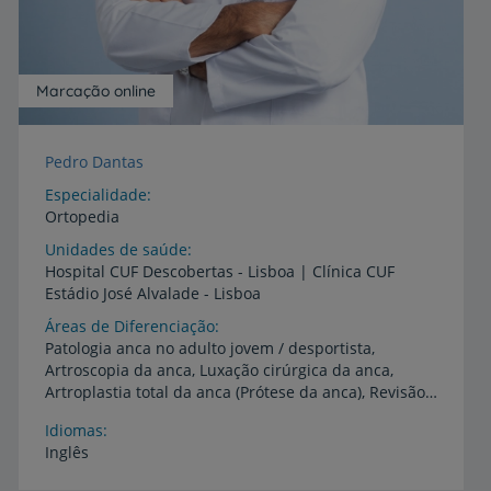
Marcação online
Pedro Dantas
Especialidade
Ortopedia
Unidades de saúde
Hospital
CUF
Descobertas
-
Lisboa
|
Clínica
CUF
Estádio
José
Alvalade
-
Lisboa
Áreas de Diferenciação
Patologia anca no adulto jovem / desportista,
Artroscopia da anca, Luxação cirúrgica da anca,
Artroplastia total da anca (Prótese da anca), Revisão de artroplastia total da anca
Idiomas
Inglês