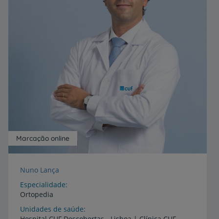
Marcação online
Nuno Lança
Especialidade
Ortopedia
Unidades de saúde
Hospital
CUF
Descobertas
-
Lisboa
|
Clínica
CUF