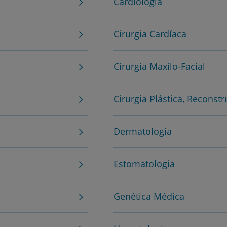
Cardiologia
Cirurgia Cardíaca
Cirurgia Maxilo-Facial
Cirurgia Plástica, Reconstr
Dermatologia
Estomatologia
Prevenção e bem-esta
Genética Médica