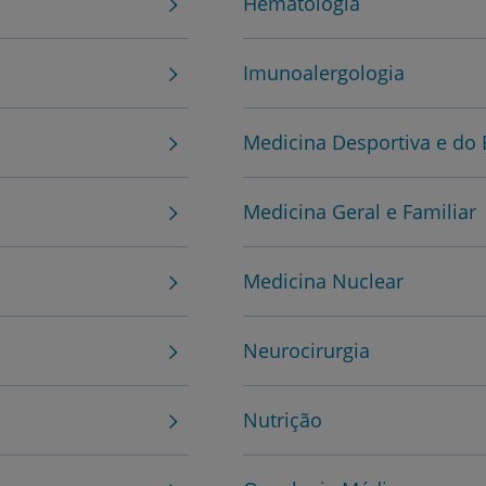
Hematologia
Grandes Áreas da Saú
Imunoalergologia
Serviços CUF
Medicina Desportiva e do 
Medicina Geral e Familiar
Plano +CUF
Medicina Nuclear
My CUF
Neurocirurgia
Clientes e acompanhantes
Nutrição
CUF Academic Center