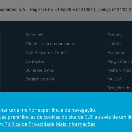
scobertas, S.A. | Registo ERS E105679 e E141091 | Licença nº 24/04.
Sobre nós
Eventos
Menu
footer
Clientes e Acompanhantes
Notícias
CUF Academic Center
Parcerias
Contactos
Perguntas f
Junte-se a nós
Visita Virtual
English version
My CUF
Soluções de 
Intermediação de Crédito
saúde
cionar uma melhor experiência de navegação.
Prémios
Certificaçõe
s preferências de cookies do site da CUF através de um link
em
Política de Privacidade
Mais Informações