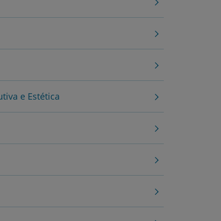
utiva e Estética
r