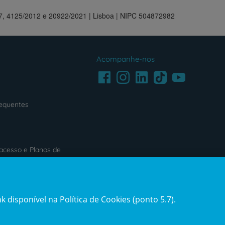
07, 4125/2012 e 20922/2021 | Lisboa | NIPC 504872982
Acompanhe-nos
Facebook
LinkedIn
Youtube
Instagram
TikTok
requentes
acesso e Planos de
s
Reclamações e Elogios
 disponível na Política de Cookies (ponto 5.7).
Reclamações
e