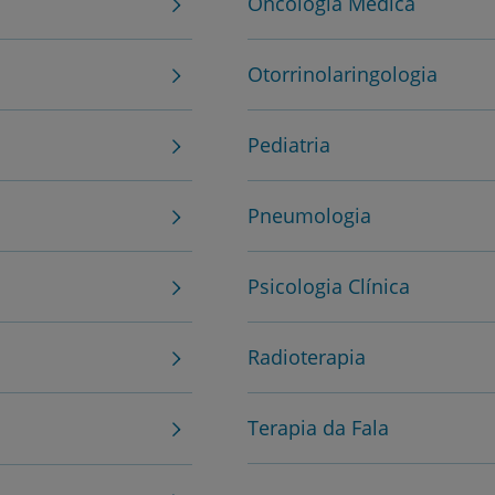
Oncologia Médica
Para profissionais
Sobre nós
Otorrinolaringologia
Contacte-nos
Pediatria
Pneumologia
PT
EN
Psicologia Clínica
Radioterapia
Terapia da Fala