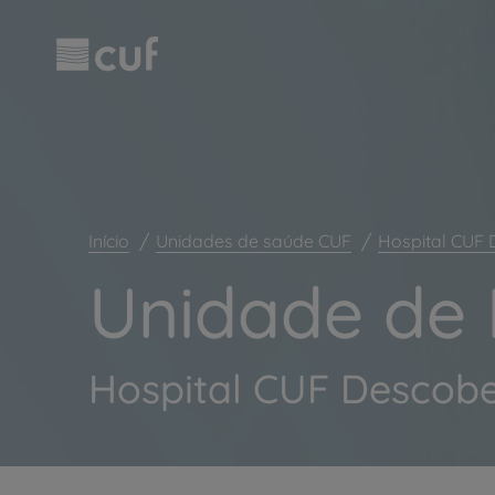
Observação:
Passar
este
para
site
o
inclui
conteúdo
um
principal
sistema
de
acessibilidade.
Pressione
Control-
F11
Início
Unidades de saúde CUF
Hospital CUF 
para
ajustar
Unidade de 
o
site
para
pessoas
Hospital CUF Descobe
com
deficiências
visuais
que
usam