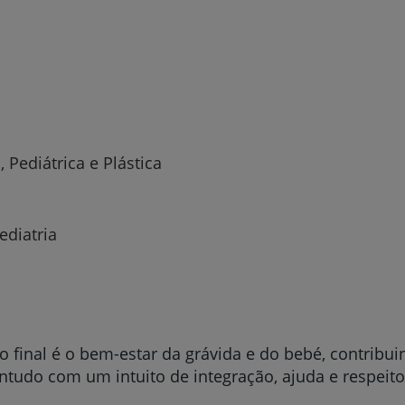
Serviços CUF
Plano +CUF
, Pediátrica e Plástica
My CUF
Clientes e acompanhantes
ediatria
CUF Academic Center
Para profissionais
 final é o bem-estar da grávida e do bebé, contribu
Sobre nós
ontudo com um intuito de integração, ajuda e respeit