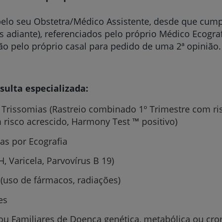
pelo seu Obstetra/Médico Assistente, desde que cum
s adiante), referenciados pelo próprio Médico Ecogr
ção pelo próprio casal para pedido de uma 2ª opinião.
sulta especializada:
 Trissomias (Rastreio combinado 1º Trimestre com ris
risco acrescido, Harmony Test ™ positivo)
as por Ecografia
, Varicela, Parvovírus B 19)
(uso de fármacos, radiações)
es
ou Familiares de Doença genética, metabólica ou c