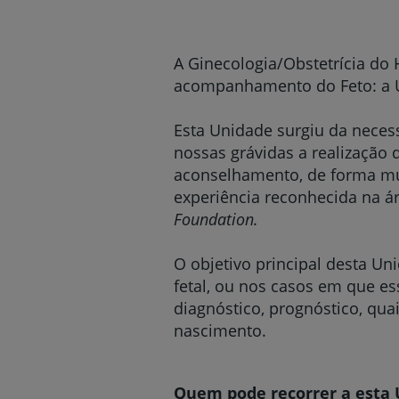
um
leitor
de
tela;
A Ginecologia/Obstetrícia do
Pressione
acompanhamento do Feto: a U
Control-
F10
para
Esta Unidade surgiu da necess
abrir
nossas grávidas a realização
um
aconselhamento, de forma mult
menu
experiência reconhecida na ár
de
acessibilidade.
Foundation.
O objetivo principal desta U
fetal, ou nos casos em que es
diagnóstico, prognóstico, qua
nascimento.
Quem pode recorrer a esta 