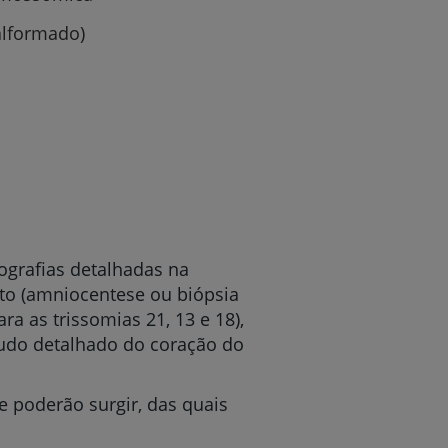
alformado)
grafias detalhadas na
r
to (amniocentese ou biópsia
ra as trissomias 21, 13 e 18),
studo detalhado do coração do
de
e poderão surgir, das quais