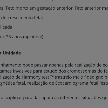
s (Feto morto em gestação anterior, Feto anterior m
s do crescimento fetal
licada
 > 38 anos (opcional)
a Unidade
nhamento pode passar apenas pela realização de eco
Prevenção e bem-esta
exames invasivos para estudo dos cromossomas do fe
alização de Harmony test ™ (rastreio mais fidedigno pa
nética fetal, realização de Ecocardiograma fetal (e
Grandes Áreas da Saú
disciplinar para dar apoio às diferentes situações qu