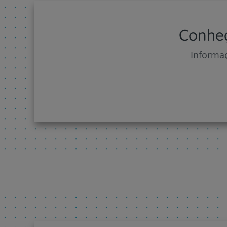
Conheç
Informaç