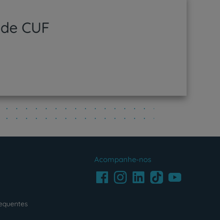
ede CUF
Acompanhe-nos
Facebook
LinkedIn
Youtube
Instagram
TikTok
requentes