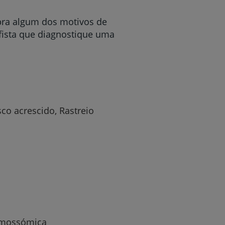
pra algum dos motivos de
afista que diagnostique uma
co acrescido, Rastreio
romossómica