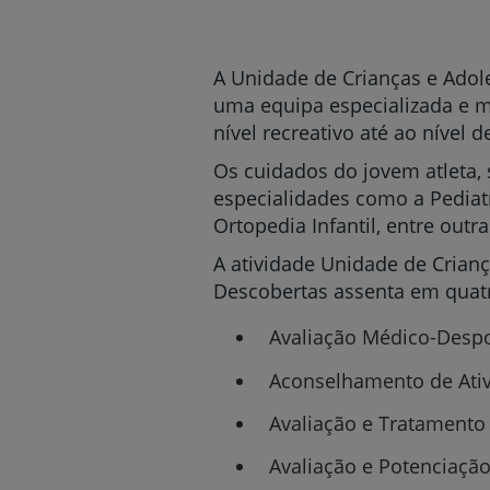
um
leitor
de
tela;
A Unidade de Crianças e Adol
Pressione
uma equipa especializada e mu
Control-
nível recreativo até ao nível de
F10
para
Os cuidados do jovem atleta, s
abrir
especialidades como a Pediatri
um
menu
Ortopedia Infantil, entre outra
de
A atividade Unidade de Crian
acessibilidade.
Descobertas assenta em quatr
Avaliação Médico-Despo
Aconselhamento de Ativ
Avaliação e Tratamento
Avaliação e Potenciaçã