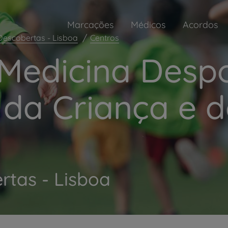
Marcações
Médicos
Acordos
Descobertas - Lisboa
Centros
Medicina Despo
 da Criança e 
rtas - Lisboa