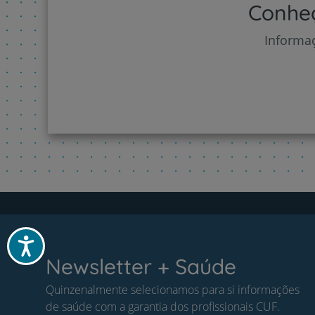
Conheç
Informaç
Acessibilidade
Newsletter + Saúde
Quinzenalmente selecionamos para si informações
de saúde com a garantia dos profissionais CUF.