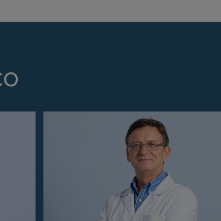
co
Prevenção e bem-esta
Grandes Áreas da Saú