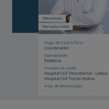
Teleconsulta
Marcação online
Hugo de Castro Faria
Coordenador
Especialidade
Pediatria
Unidades de saúde
Hospital
CUF
Descobertas
-
Lisboa
Hospital
CUF
Torres
Vedras
Áreas de Diferenciação
Pediatria de Ambulatório, Pediatri
Urgência, Medicina do Adolescente
Desporto