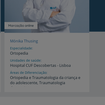
Marcação online
Mónika Thusing
Especialidade
Ortopedia
Unidades de saúde
Hospital
CUF
Descobertas
-
Lisboa
Áreas de Diferenciação
Ortopedia e Traumatologia da criança e
do adolescente, Traumatologia
desportiva,
Artroscopia da criança e do adolescente, doenças do desenvolvimento
Idiomas