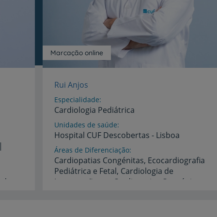
Serviços CUF
Marcação online
Plano +CUF
Rui Anjos
My CUF
Especialidade
Cardiologia Pediátrica
Clientes e acompanhantes
Unidades de saúde
Hospital
CUF
Descobertas
-
Lisboa
CUF Academic Center
|
Áreas de Diferenciação
Cardiopatias Congénitas, Ecocardiografia
Para profissionais
Pediátrica e Fetal, Cardiologia de
a de
Intervenção em Cardiopatias Congénitas
,
Sobre nós
Idiomas
Espanhol,
Francês,
Inglês