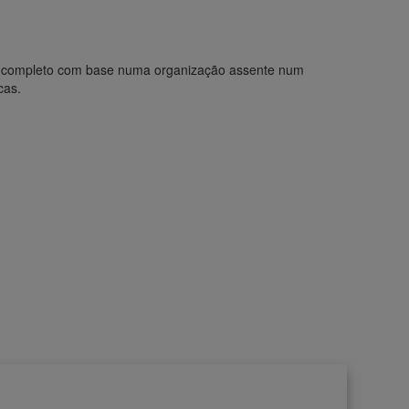
Alemão,
Inglês
o completo com base numa organização assente num
cas.