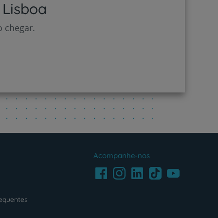
 Lisboa
o chegar.
Acompanhe-nos
Facebook
LinkedIn
Youtube
Instagram
TikTok
requentes