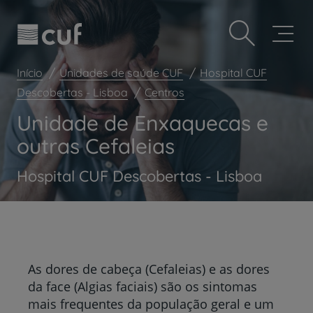
Observação:
Passar
Prevenção e bem-estar
este
para
site
o
Grandes Áreas da Saúde
inclui
conteúdo
um
principal
Serviços CUF
Início
Unidades de saúde CUF
Hospital CUF
sistema
de
Descobertas - Lisboa
Centros
Plano +CUF
acessibilidade.
Unidade de Enxaquecas e
My CUF
outras Cefaleias
Clientes e acompanhantes
CUF Academic Center
Hospital CUF Descobertas - Lisboa
Para profissionais
Sobre nós
Contacte-nos
As dores de cabeça (Cefaleias) e as dores
da face (Algias faciais) são os sintomas
mais frequentes da população geral e um