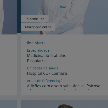
Teleconsulta
Marcação online
Ilda Murta
Especialidade
Medicina do Trabalho
Psiquiatria
Unidades de saúde
Hospital
CUF
Coimbra
Áreas de Diferenciação
Adições com e sem substâncias, Psicose
Tóxica, Terapia Familiar e de Casal,
Sexologia clínica, Psiquiatria de Ligação (patologia perinatal), Perturbação Afetiva Bipolar, Burnout e Adulto Jovem