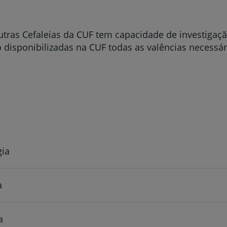
tras Cefaleias da CUF tem capacidade de investigaçã
o disponibilizadas na CUF todas as valências necessá
gia
a
a