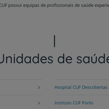
UF possui equipas de profissionais de saúde experi
Prevenção e bem-esta
Grandes Áreas da Saú
Unidades de saúd
Serviços CUF
Hospital CUF Descobertas 
Plano +CUF
Instituto CUF Porto