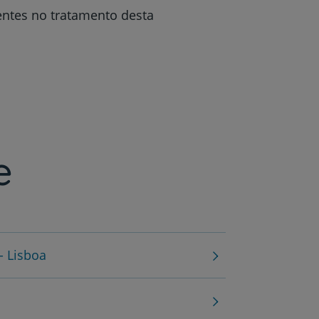
entes no tratamento desta
r
de
e
- Lisboa