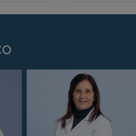
My CUF
Clientes e acompanhantes
CUF Academic Center
co
Para profissionais
Sobre nós
Contacte-nos