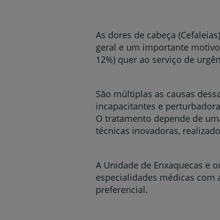
um
leitor
de
tela;
As dores de cabeça (Cefaleias
Pressione
geral e um importante motivo
Control-
12%) quer ao serviço de urgên
F10
para
abrir
um
São múltiplas as causas dessa
menu
incapacitantes e perturbador
de
O tratamento depende de uma
acessibilidade.
técnicas inovadoras, realizado
A Unidade de Enxaquecas e ou
especialidades médicas com a
preferencial.