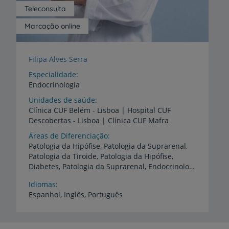
Teleconsulta
Marcação online
Filipa Alves Serra
Especialidade
Endocrinologia
Unidades de saúde
Clínica
CUF
Belém
-
Lisboa
|
Hospital
CUF
Descobertas
-
Lisboa
|
Clínica
CUF
Mafra
Áreas de Diferenciação
Patologia da Hipófise, Patologia da Suprarenal,
Patologia da Tiroide, Patologia da Hipófise,
Diabetes, Patologia da Suprarenal, Endocrinologia Pediátrica, Metabolismo do Cálcio,
Idiomas
Espanhol,
Inglês,
Português