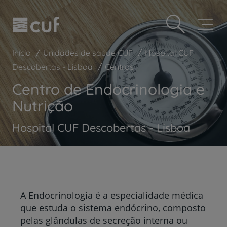
Observação:
Passar
Prevenção e bem-estar
este
para
site
o
Grandes Áreas da Saúde
inclui
conteúdo
um
principal
Serviços CUF
Início
Unidades de saúde CUF
Hospital CUF
sistema
de
Descobertas - Lisboa
Centros
Plano +CUF
acessibilidade.
Centro de Endocrinologia e
My CUF
Nutrição
Clientes e acompanhantes
CUF Academic Center
Hospital CUF Descobertas - Lisboa
Para profissionais
Sobre nós
Contacte-nos
A Endocrinologia é a especialidade médica
que estuda o sistema endócrino, composto
pelas glândulas de secreção interna ou