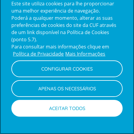
Este site utiliza cookies para lhe proporcionar
Idiomas
uma melhor experiência de navegação.
Espanhol,
Inglês,
Português
Poderá a qualquer momento, alterar as suas
preferências de cookies do site da CUF através
de um link disponível na Política de Cookies
(ponto 5.7).
Para consultar mais informações clique em
Política de Privacidade
Mais Informações
CONFIGURAR COOKIES
APENAS OS NECESSÁRIOS
ACEITAR TODOS
Teleconsulta
Marcações
Médicos
Marcação online