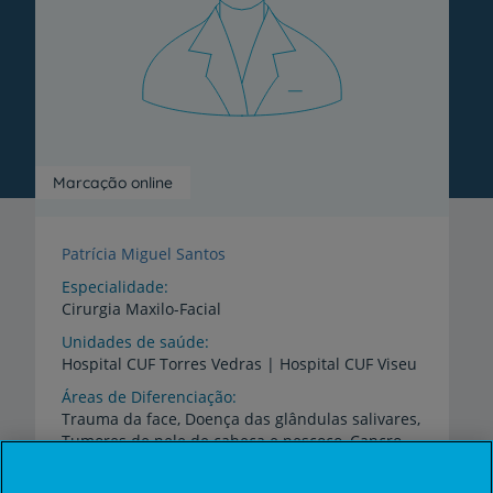
Marcação online
Patrícia Miguel Santos
Especialidade
Cirurgia Maxilo-Facial
Unidades de saúde
Hospital
CUF
Torres
Vedras
|
Hospital
CUF
Viseu
Áreas de Diferenciação
Trauma da face, Doença das glândulas salivares,
Tumores de pele de cabeça e pescoço, Cancro
de
cabeça e pescoço, Lesões benignas da cavidade oral, Osteonecrose/osteorradionecrose/osteomielite maxilares, Disfunção da articulação temporomandibular, Cirurgia ortognática