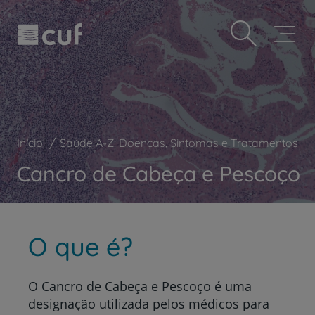
Observação:
Passar
Prevenção e bem-estar
este
para
site
o
Grandes Áreas da Saúde
inclui
conteúdo
um
principal
Serviços CUF
sistema
de
Plano +CUF
acessibilidade.
My CUF
Início
Saúde A-Z: Doenças, Sintomas e Tratamentos
Clientes e acompanhantes
Cancro de Cabeça e Pescoço
CUF Academic Center
Para profissionais
Sobre nós
O que é?
Contacte-nos
O Cancro de Cabeça e Pescoço é uma
designação utilizada pelos médicos para