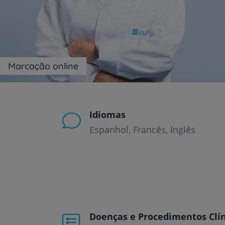
um
leitor
de
tela;
Pressione
Control-
F10
Marcação online
para
abrir
um
menu
de
Idiomas
acessibilidade.
Espanhol
Francês
Inglês
Doenças e Procedimentos Clín