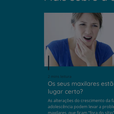
2 mins leitura
Os seus maxilares estã
lugar certo?
As alterações do crescimento da f
adolescência podem levar a prob
maxilares, que ficam “fora do sítio”