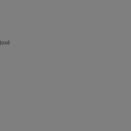
 José
r
de