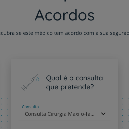
Acordos
Plano +CUF
cubra se este médico tem acordo com a sua segura
My CUF
Clientes e acompanhantes
Qual é a consulta
CUF Academic Center
que pretende?
Para profissionais
Consulta
Sobre nós
Consulta Cirurgia Maxilo-facial - Cirurgia Maxilo-Facial
Contacte-nos