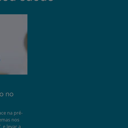
o no
ace na pré-
lemas nos
, e levar a