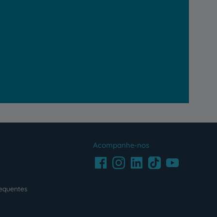
Acompanhe-nos
Facebook
LinkedIn
Youtube
Instagram
TikTok
requentes