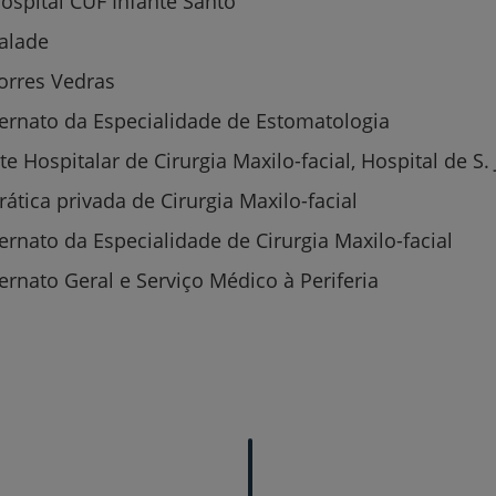
ospital CUF Infante Santo
valade
orres Vedras
ternato da Especialidade de Estomatologia
te Hospitalar de Cirurgia Maxilo-facial, Hospital de S.
ática privada de Cirurgia Maxilo-facial
ernato da Especialidade de Cirurgia Maxilo-facial
Prevenção e bem-esta
ernato Geral e Serviço Médico à Periferia
Grandes Áreas da Saú
Serviços CUF