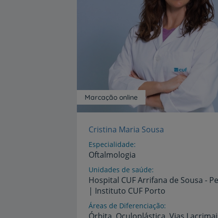
Marcação online
Cristina Maria Sousa
Especialidade
Oftalmologia
Unidades de saúde
Hospital
CUF
Arrifana
de
Sousa
-
Pe
|
Instituto
CUF
Porto
Áreas de Diferenciação
Órbita,
Oculoplástica,
Vias
Lacrimai