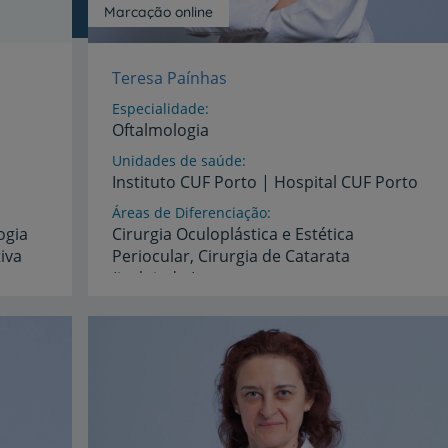
Marcação online
My CUF
Teresa Paínhas
Clientes e acompanhantes
Especialidade
Oftalmologia
CUF Academic Center
Unidades de saúde
Instituto
CUF
Porto
|
Hospital
CUF
Porto
Para profissionais
Áreas de Diferenciação
ogia
Cirurgia Oculoplástica e Estética
Sobre nós
iva
Periocular, Cirurgia de Catarata
(incluindo Lentes
Contacte-nos
Premium), Glaucoma, Oftalmologia Geral
Idiomas
Espanhol,
Inglês