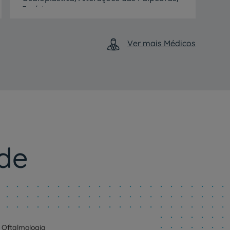
Estética
Idiomas
Francês,
Inglês,
Português
Ver mais Médicos
de
Oftalmologia