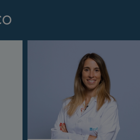
co
Prevenção e bem-esta
Grandes Áreas da Saú
Serviços CUF
Plano +CUF