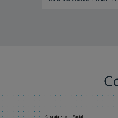
Neuroftalmologia,
Baixa
Visão
Idiomas
Espanhol,
Inglês,
Italiano
C
Cirurgia Maxilo-Facial