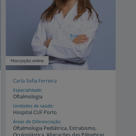
Marcação online
Carla Sofia Ferreira
Especialidade
Oftalmologia
Unidades de saúde
Hospital
CUF
Porto
Áreas de Diferenciação
Oftalmologia Pediátrica, Estrabismo,
Oculoplástica, Alterações das Pálpebras,