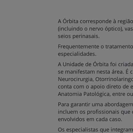
um
leitor
de
tela;
A Órbita corresponde à região
Pressione
(incluindo o nervo óptico), 
Control-
seios perinasais.
F10
para
Frequentemente o tratamento d
abrir
especialidades.
um
menu
A Unidade de Órbita foi cria
de
se manifestam nesta área. É c
acessibilidade.
Neurocirurgia, Otorrinolaringo
conta com o apoio direto de e
Anatomia Patológica, entre ou
Para garantir uma abordagem 
incluem os profissionais que
envolvidos em cada caso.
Os especialistas que integra