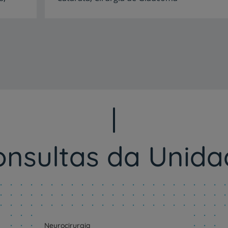
Idiomas
Espanhol,
Francês,
Inglês
onsultas da Unida
Neurocirurgia