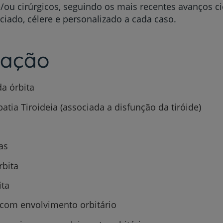
u cirúrgicos, seguindo os mais recentes avanços cie
ado, célere e personalizado a cada caso.
uação
a órbita
tia Tiroideia (associada a disfunção da tiróide)
as
rbita
ita
 com envolvimento orbitário