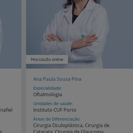
Marcação online
Ana Paula Sousa Pina
Especialidade
Oftalmologia
Unidades de saúde
nafiel
Instituto
CUF
Porto
Áreas de Diferenciação
Cirurgia
Oculoplástica,
Cirurgia
de
s,
Catarata,
Cirurgia
de
Glaucoma