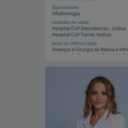
Especialidade
Oftalmologia
Unidades de saúde
Hospital
CUF
Descobertas
-
Lisboa
Hospital
CUF
Torres
Vedras
Áreas de Diferenciação
Doenças
e
Cirurgia
da
Retina
e
Vítr
Cirurgia
da
Catarata,
Inflamação
Oc
Idiomas
Espanhol,
Francês,
Inglês