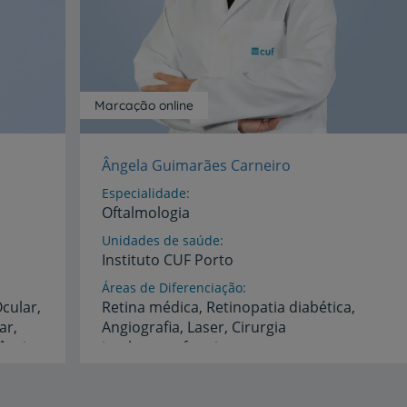
Marcação online
Ângela Guimarães Carneiro
Especialidade
Oftalmologia
Unidades de saúde
Instituto
CUF
Porto
Áreas de Diferenciação
cular,
Retina médica, Retinopatia diabética,
ar,
Angiografia, Laser, Cirurgia
Retina Médica, Tomografia de Coerência Ótica (OCT)
implanto-refractiva
Idiomas
Francês,
Inglês