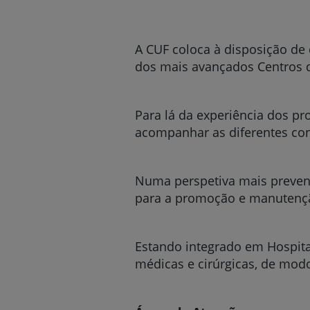
um
leitor
de
tela;
A CUF coloca à disposição de
Pressione
dos mais avançados Centros d
Control-
F10
para
abrir
Para lá da experiência dos pro
um
acompanhar as diferentes con
menu
de
acessibilidade.
Numa perspetiva mais preventi
para a promoção e manutençã
Estando integrado em Hospitai
médicas e cirúrgicas, de mod