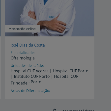
Marcação online
José Dias da Costa
Especialidade
Oftalmologia
Unidades de saúde
Hospital CUF Açores | Hospital CUF Porto
| Instituto CUF Porto | Hospital CUF
- Porto
Trindade
Áreas de Diferenciação
Retina
Médica
e
Cirúrgica,
Doenças
Hereditárias
e
congénitas,
Catarata
Idiomas
Ver mais Médicos