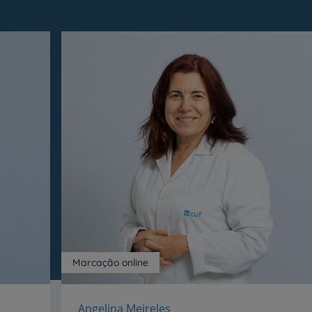
Prevenção e bem-esta
Grandes Áreas da Saú
Serviços CUF
Marcação online
Plano +CUF
Angelina Meireles