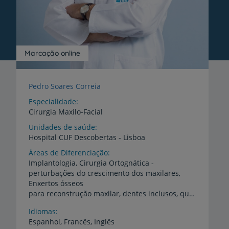
simultaneamente familiar, profissional e
interdisciplinar.
Contacte-nos diretamente através do
números de telefone 210 025 229 e 210 025
Marcação online
581.
Pedro Soares Correia
Especialidade
Cirurgia Maxilo-Facial
Unidades de saúde
Hospital
CUF
Descobertas
-
Lisboa
Áreas de Diferenciação
Implantologia, Cirurgia Ortognática -
perturbações do crescimento dos maxilares,
Enxertos ósseos
para reconstrução maxilar, dentes inclusos, quistos e outras patologias dos maxilares
Idiomas
Espanhol,
Francês,
Inglês