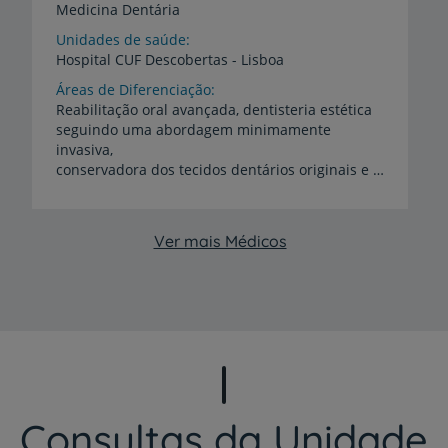
Medicina Dentária
Unidades de saúde
Hospital
CUF
Descobertas
-
Lisboa
Áreas de Diferenciação
Reabilitação oral avançada, dentisteria estética
seguindo uma abordagem minimamente
invasiva,
conservadora dos tecidos dentários originais e recorrendo a materiais e técnicas biomiméticas que compreendem cerâmicas e resinas de última geração e procedimentos como facetas, incrustações e coroas totalmente cerâmicas sobre dentes naturais e implantes dentários
Ver mais Médicos
Consultas da Unidade