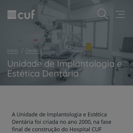
Observação:
Passar
Prevenção e bem-estar
este
para
site
o
Grandes Áreas da Saúde
inclui
conteúdo
um
principal
Serviços CUF
sistema
de
Plano +CUF
acessibilidade.
Início
Centros
My CUF
Unidade de Implantologia e
Clientes e acompanhantes
Estética Dentária
CUF Academic Center
Para profissionais
Sobre nós
Contacte-nos
A Unidade de Implantologia e Estética
Dentária foi criada no ano 2000, na fase
final de construção do Hospital CUF