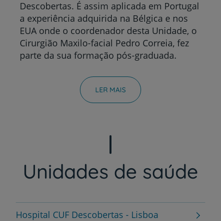
Descobertas. É assim aplicada em Portugal
a experiência adquirida na Bélgica e nos
EUA onde o coordenador desta Unidade, o
Cirurgião Maxilo-facial Pedro Correia, fez
parte da sua formação pós-graduada.
A Unidade de Implantologia e Estética
Dentária alia a vasta experiência,
LER MAIS
conhecimento e mais valia da Cirurgia
Maxilo-facial à prática da Medicina
Dentária, tornando-se uma unidade única
no país.
Atualmente, esta Unidade contempla todas
as especialidades da Medicina Dentária,
Unidades de saúde
desde a implantologia, estética dentária à
ortodontia que, em sinergia com a Cirurgia
Maxilo-facial, permitem a concretização de
tratamentos multidisciplinares de
Hospital CUF Descobertas - Lisboa