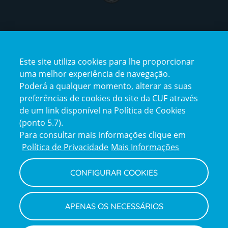
Certificações
Este site utiliza cookies para lhe proporcionar
certification2
certification3
uma melhor experiência de navegação.
Poderá a qualquer momento, alterar as suas
preferências de cookies do site da CUF através
de um link disponível na Política de Cookies
(ponto 5.7).
Reclamações e Elogios
Para consultar mais informações clique em
Reclamações
Política de Privacidade
Mais Informações
e
elogios
CONFIGURAR COOKIES
Política de Privacidade e Cookies
Terms
Configurar Cookies
Termos e Condições
APENAS OS NECESSÁRIOS
and
Declaração de Acessibilidade
Privacy
Canal de Denúncias
Informações legais
Policy