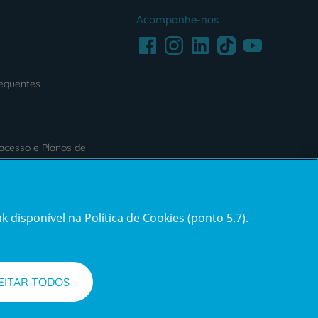
Acompanhe-nos
Facebook
LinkedIn
Youtube
Instagram
TikTok
requentes
acesso e Planos de
s
Reclamações e Elogios
 disponível na Política de Cookies (ponto 5.7).
ification3
Reclamações
e
elogios
EITAR TODOS
l de Denúncias
Informações legais