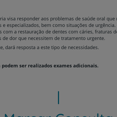
ria visa responder aos problemas de saúde oral que
es e especializados, bem como situações de urgência.
Prevenção e bem-esta
 com a restauração de dentes com cáries, fraturas de
es de dor que necessitem de tratamento urgente.
, dará resposta a este tipo de necessidades.
Grandes Áreas da Saú
a podem ser realizados exames adicionais.
Serviços CUF
Plano +CUF