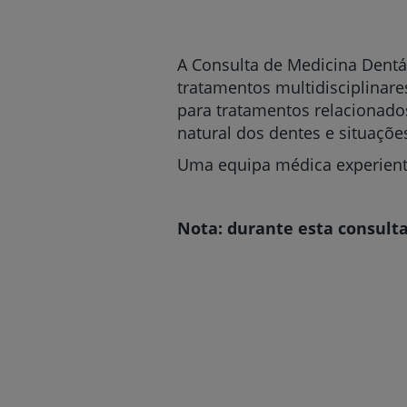
um
leitor
de
tela;
A Consulta de Medicina Dentá
Pressione
tratamentos multidisciplinar
Control-
para tratamentos relacionados
F10
para
natural dos dentes e situaçõ
abrir
Uma equipa médica experiente
um
menu
de
acessibilidade.
Nota: durante esta consult