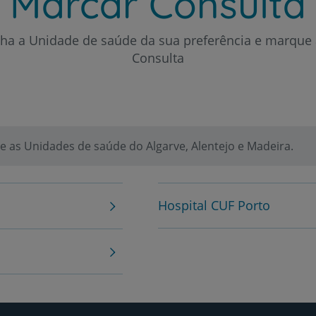
Marcar Consulta
My CUF
lha a Unidade de saúde da sua preferência e marque 
Clientes e acompanhantes
Consulta
CUF Academic Center
Para profissionais
 as Unidades de saúde do Algarve, Alentejo e Madeira.
Sobre nós
Hospital CUF Porto
Contacte-nos
PT
EN