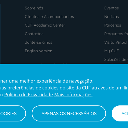
Sobre nós
Eventos
Menu
footer
Clientes e Acompanhantes
Notícias
CUF Academic Center
Parcerias
Contactos
Perguntas f
Junte-se a nós
Visita Virtual
English version
My CUF
Soluções de 
Intermediação de Crédito
saúde
cionar uma melhor experiência de navegação.
Prémios
Certificaçõe
s preferências de cookies do site da CUF através de um link
award4
certification2
cert
em
Política de Privacidade
Mais Informações
COOKIES
APENAS OS NECESSÁRIOS
AC
Termos e Condições
Declaração de Acessibilidade
Cana