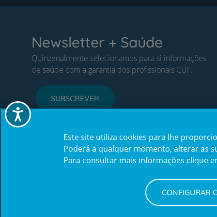
Newsletter + Saúde
Quinzenalmente selecionamos para si informações
de saúde com a garantia dos profissionais CUF.
SUBSCREVER
Acessibilidade
Este site utiliza cookies para lhe propor
Poderá a qualquer momento, alterar as sua
Para consultar mais informações clique 
CONFIGURAR 
Política de Privacidade e Cookies
Configurar Cookies
Terms
© CUF 2026 Todos os direitos reservados