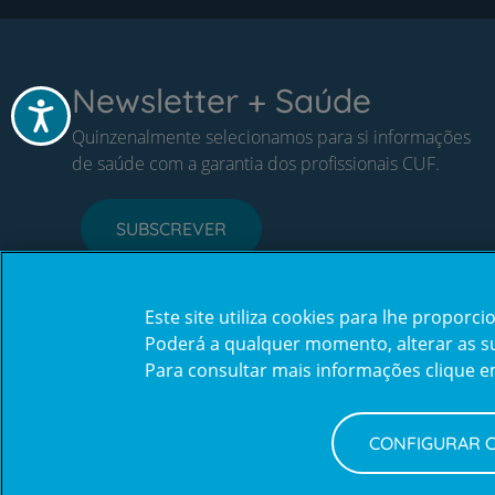
Newsletter + Saúde
Acessibilidade
Quinzenalmente selecionamos para si informações
de saúde com a garantia dos profissionais CUF.
SUBSCREVER
Este site utiliza cookies para lhe propor
Poderá a qualquer momento, alterar as sua
Para consultar mais informações clique 
CONFIGURAR 
Política de Privacidade e Cookies
Configurar Cookies
Terms
© CUF 2026 Todos os direitos reservados