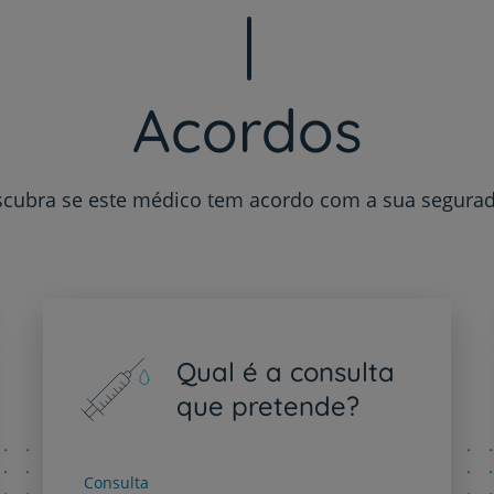
My CUF
Clientes e acompanhantes
Acordos
CUF Academic Center
cubra se este médico tem acordo com a sua segura
Para profissionais
Sobre nós
Contacte-nos
Qual é a consulta
que pretende?
PT
EN
Consulta