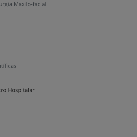
urgia Maxilo-facial
r
de
tíficas
tro Hospitalar