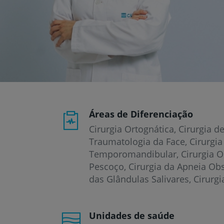
um
leitor
de
tela;
Pressione
Control-
F10
para
abrir
um
menu
de
Áreas de Diferenciação
acessibilidade.
Cirurgia Ortognática, Cirurgia d
Traumatologia da Face, Cirurgia
Temporomandibular, Cirurgia O
Pescoço, Cirurgia da Apneia Obs
das Glândulas Salivares, Cirurgi
Unidades de saúde