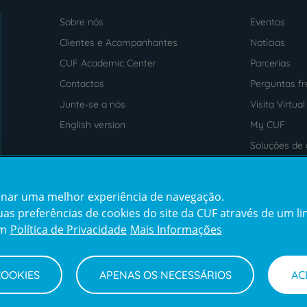
Sobre nós
Eventos
Menu
footer
Clientes e Acompanhantes
Notícias
CUF Academic Center
Parcerias
Contactos
Perguntas f
Junte-se a nós
Visita Virtual
English version
My CUF
Soluções de 
Intermediação de Crédito
saúde
cionar uma melhor experiência de navegação.
Prémios
Certificaçõe
s preferências de cookies do site da CUF através de um link
award4
certification2
cert
em
Política de Privacidade
Mais Informações
COOKIES
APENAS OS NECESSÁRIOS
AC
Termos e Condições
Declaração de Acessibilidade
Cana