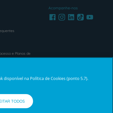
Acompanhe-nos
Facebook
LinkedIn
Youtube
Instagram
TikTok
requentes
acesso e Planos de
s
Reclamações e Elogios
 disponível na Política de Cookies (ponto 5.7).
ification3
Reclamações
e
elogios
EITAR TODOS
l de Denúncias
Informações legais