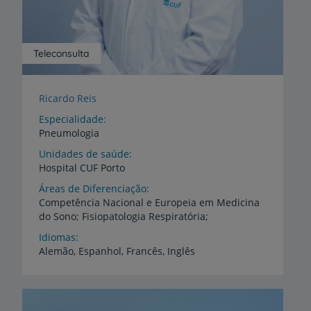
Teleconsulta
Ricardo Reis
Especialidade
Pneumologia
Unidades de saúde
Hospital
CUF
Porto
Áreas de Diferenciação
Competência
Nacional
e
Europeia
em
Medicina
do
Sono;
Fisiopatologia
Respiratória;
Idiomas
Alemão,
Espanhol,
Francês,
Inglês