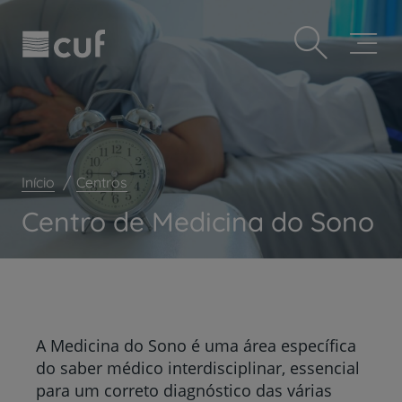
Observação:
Passar
Prevenção e bem-estar
este
para
site
o
Grandes Áreas da Saúde
inclui
conteúdo
um
principal
Serviços CUF
sistema
de
Plano +CUF
acessibilidade.
My CUF
Início
Centros
Clientes e acompanhantes
Centro de Medicina do Sono
CUF Academic Center
Para profissionais
Sobre nós
Contacte-nos
A Medicina do Sono é uma área específica
do saber médico interdisciplinar, essencial
para um correto diagnóstico das várias