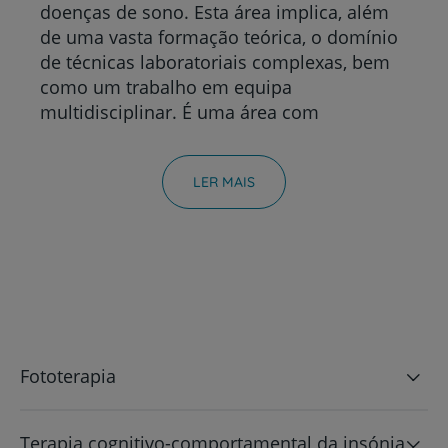
doenças de sono. Esta área implica, além
de uma vasta formação teórica, o domínio
de técnicas laboratoriais complexas, bem
como um trabalho em equipa
multidisciplinar. É uma área com
especificidades próprias e de
reconhecimento recente em Portugal,
LER MAIS
tendo merecido a criação, por parte da
Ordem dos Médicos, de uma competência
médica com critérios curriculares bem
definidos.
A função do sono é um tema amplamente
discutido e para a qual existem várias
Fototerapia
teorias. É consensual que tem funções de
reparação, conservação e aprendizagem.
Durante o sono são eliminados agentes
Terapia cognitivo-comportamental da insónia