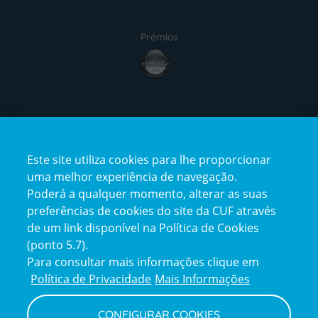
Prémios
award4
Certificações
Este site utiliza cookies para lhe proporcionar
certification2
certification3
uma melhor experiência de navegação.
Poderá a qualquer momento, alterar as suas
preferências de cookies do site da CUF através
de um link disponível na Política de Cookies
(ponto 5.7).
Reclamações e Elogios
Para consultar mais informações clique em
Reclamações
Política de Privacidade
Mais Informações
e
elogios
CONFIGURAR COOKIES