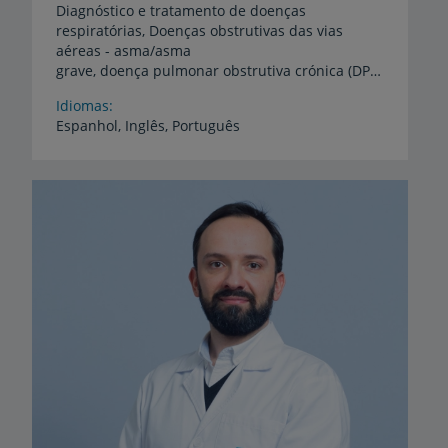
Diagnóstico e tratamento de doenças
respiratórias, Doenças obstrutivas das vias
aéreas - asma/asma
grave, doença pulmonar obstrutiva crónica (DPOC), Patologia do sono, Patologia respiratória infecciosa - tuberculose e micobactérias não tuberculosas, Infeções agudas, Avaliação funcional respiratória, Pneumologia geral e cessação tabágica
Idiomas
Espanhol,
Inglês,
Português