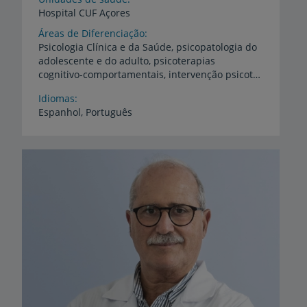
Hospital
CUF
Açores
Áreas de Diferenciação
Psicologia Clínica e da Saúde, psicopatologia do
adolescente e do adulto, psicoterapias
cognitivo-comportamentais, intervenção psicoterapêutica nas perturbações da ansiedade, nas perturbações do humor, no luto patológico, no sono, nas perturbações da personalidade, na gestão de stress e na regulação emocional
Idiomas
Espanhol,
Português