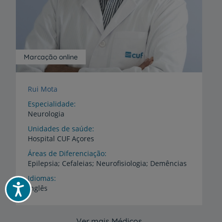
Marcação online
Rui Mota
Especialidade
Neurologia
Unidades de saúde
Hospital
CUF
Açores
Áreas de Diferenciação
Epilepsia;
Cefaleias;
Neurofisiologia;
Demências
Idiomas
Acessibilidade
Inglês
Ver mais Médicos