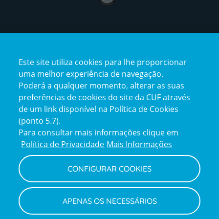
Certificações
Este site utiliza cookies para lhe proporcionar
certification2
certification3
uma melhor experiência de navegação.
Poderá a qualquer momento, alterar as suas
preferências de cookies do site da CUF através
de um link disponível na Política de Cookies
(ponto 5.7).
Reclamações e Elogios
Para consultar mais informações clique em
Reclamações
Política de Privacidade
Mais Informações
e
elogios
CONFIGURAR COOKIES
Política de Privacidade e Cookies
Terms
Configurar Cookies
Termos e Condições
APENAS OS NECESSÁRIOS
and
Declaração de Acessibilidade
Privacy
Canal de Denúncias
Informações legais
Policy