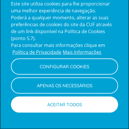
Este site utiliza cookies para lhe proporcionar
certification2
certification3
uma melhor experiência de navegação.
Poderá a qualquer momento, alterar as suas
preferências de cookies do site da CUF através
de um link disponível na Política de Cookies
(ponto 5.7).
Reclamações e Elogios
Para consultar mais informações clique em
Reclamações
Política de Privacidade
Mais Informações
e
elogios
CONFIGURAR COOKIES
Política de Privacidade e Cookies
Terms
Configurar Cookies
Termos e Condições
APENAS OS NECESSÁRIOS
and
Declaração de Acessibilidade
Privacy
Canal de Denúncias
Informações legais
Policy
© CUF 2026 Todos os direitos reservados
ACEITAR TODOS
Marcações
Médicos