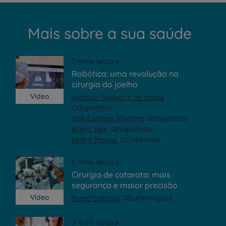
Mais sobre a sua saúde
7 mins leitura
Robótica: uma revolução na
cirurgia do joelho
Vídeo
António Nogueira de Sousa
Ortopedista
José Campos Martins
Ortopedista
Mário Vale
Ortopedista
Pedro Pessoa
Ortopedista
5 mins leitura
Cirurgia de catarata: mais
segurança e maior precisão
Vídeo
Nuno Campos
Oftalmologista
3 mins leitura