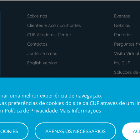
Sobre nós
Eventos
Menu
footer
Clientes e Acompanhantes
Notícias
CUF Academic Center
Parcerias
Contactos
Perguntas f
Junte-se a nós
Visita Virtual
English version
My CUF
Soluções de 
Intermediação de Crédito
saúde
cionar uma melhor experiência de navegação.
Prémios
Certificaçõe
s preferências de cookies do site da CUF através de um link
award4
certification2
cert
em
Política de Privacidade
Mais Informações
COOKIES
APENAS OS NECESSÁRIOS
AC
Termos e Condições
Declaração de Acessibilidade
Cana