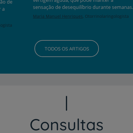
vertigem aguda, que pode manter a
ção de
Grandes Áreas da Saú
sensação de desequilíbrio durante semanas
r a
Maria Manuel Henriques
Otorrinolaringologista
logista
Serviços CUF
TODOS OS ARTIGOS
Plano +CUF
My CUF
Clientes e acompanhantes
CUF Academic Center
Consultas