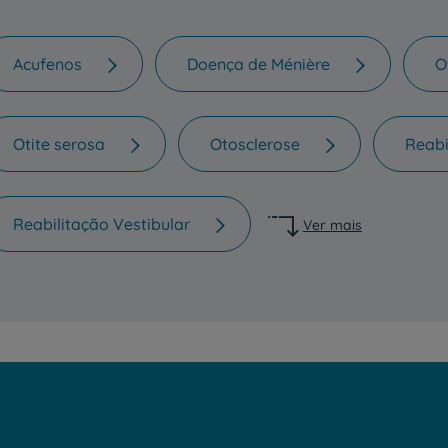
Acufenos
Doença de Ménière
O
Otite serosa
Otosclerose
Reabi
Reabilitação Vestibular
Ver mais