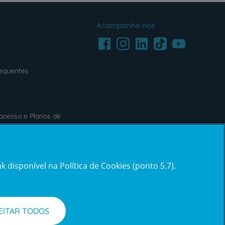
Acompanhe-nos
Facebook
LinkedIn
Youtube
Instagram
TikTok
requentes
acesso e Planos de
s
Reclamações e Elogios
 disponível na Política de Cookies (ponto 5.7).
ification3
Reclamações
e
elogios
EITAR TODOS
l de Denúncias
Informações legais