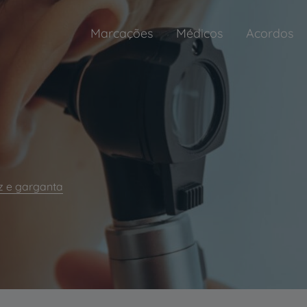
Marcações
Médicos
Acordos
iz e garganta