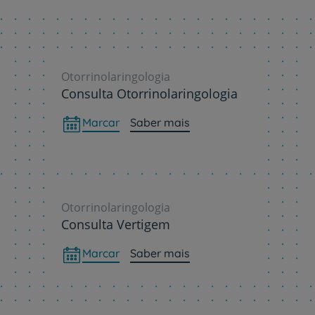
Para profissionais
Sobre nós
Contacte-nos
Otorrinolaringologia
Consulta Otorrinolaringologia
Marcar
Saber mais
Otorrinolaringologia
Consulta Vertigem
Marcar
Saber mais