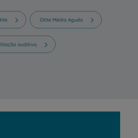
tite
Otite Média Aguda
litação auditiva