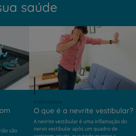
sua saúde
4 mins leitura
com
O que é a nevrite vestibular?
Prevenção e bem-esta
A nevrite vestibular é uma inflamação do
nervo vestibular após um quadro de
 não são