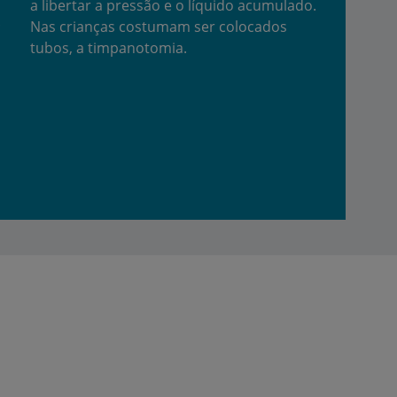
a libertar a pressão e o líquido acumulado.
de
.
Nas crianças costumam ser colocados
tubos, a timpanotomia.