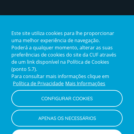
Certificações
Este site utiliza cookies para lhe proporcionar
certification2
certification3
uma melhor experiência de navegação.
Poderá a qualquer momento, alterar as suas
preferências de cookies do site da CUF através
de um link disponível na Política de Cookies
(ponto 5.7).
Reclamações e Elogios
Para consultar mais informações clique em
Reclamações
Política de Privacidade
Mais Informações
e
elogios
CONFIGURAR COOKIES
Política de Privacidade e Cookies
Terms
Configurar Cookies
Termos e Condições
APENAS OS NECESSÁRIOS
and
Declaração de Acessibilidade
Privacy
Canal de Denúncias
Informações legais
Policy
© CUF 2026 Todos os direitos reservados