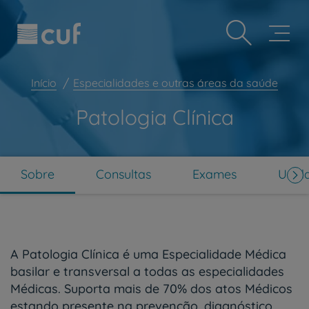
Observação:
Passar
Prevenção e bem-estar
este
para
site
o
Grandes Áreas da Saúde
inclui
conteúdo
um
principal
Serviços CUF
sistema
Início
Especialidades e outras áreas da saúde
de
Plano +CUF
acessibilidade.
Patologia Clínica
My CUF
Clientes e acompanhantes
CUF Academic Center
Sobre
Consultas
Exames
Unid
Para profissionais
Sobre nós
Contacte-nos
A Patologia Clínica é uma Especialidade Médica
PT
EN
basilar e transversal a todas as especialidades
Médicas. Suporta mais de 70% dos atos Médicos
estando presente na prevenção, diagnóstico,