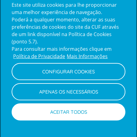
Este site utiliza cookies para lhe proporcionar
certification2
certification3
uma melhor experiência de navegação.
Poderá a qualquer momento, alterar as suas
preferências de cookies do site da CUF através
de um link disponível na Política de Cookies
(ponto 5.7).
Reclamações e Elogios
Para consultar mais informações clique em
Reclamações
Política de Privacidade
Mais Informações
e
elogios
CONFIGURAR COOKIES
Política de Privacidade e Cookies
Terms
Configurar Cookies
Termos e Condições
APENAS OS NECESSÁRIOS
and
Declaração de Acessibilidade
Privacy
Canal de Denúncias
Informações legais
Policy
© CUF 2026 Todos os direitos reservados
ACEITAR TODOS
Marcações
Médicos