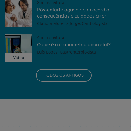
8 mins leitura
Pós-enfarte agudo do miocárdio:
consequências e cuidados a ter
Cláudia Moreira Jorge
Cardiologista
4 mins leitura
O que é a manometria anorretal?
Luís Lopes
Gastrenterologista
Vídeo
TODOS OS ARTIGOS