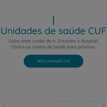
Hospital CUF Sintra
Unidades de saúde CUF
Hospital CUF Tejo - Lisboa
Saiba onde cuidar de si. Encontre o Hospital,
Clínica ou Centro de Saúde mais próximo.
Hospital CUF Torres Vedras
REDE UNIDADES CUF
Hospital CUF Viseu