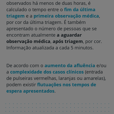
observados há menos de duas horas, é
Hospital CUF Faro
calculado o tempo entre o
fim da última
triagem
e a
primeira observação médica
,
por cor da última triagem. É também
Clínica CUF Funchal
apresentado o número de pessoas que se
encontram atualmente
a aguardar
observação médica
,
após triagem
, por cor.
Clínica CUF Guia - AlgarveShopping
Informação atualizada a cada 5 minutos.
Hospital CUF Leiria
De acordo com o
aumento da afluência
e/ou
a
complexidade dos casos clínicos
(entrada
Hospital CUF Madeira
de pulseiras vermelhas, laranjas ou amarelas),
podem existir
flutuações nos tempos de
espera apresentados
.
Hospital CUF Porto
Hospital CUF Santarém