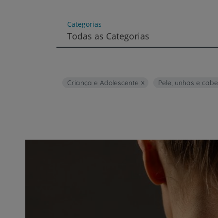
um
leitor
de
Categorias
tela;
Todas as Categorias
Pressione
Control-
F10
para
abrir
Criança e Adolescente
Pele, unhas e cabe
um
menu
de
acessibilidade.