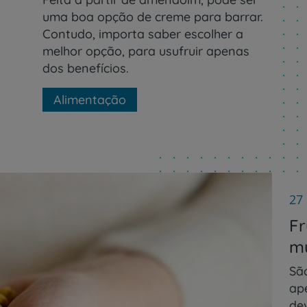
uma boa opção de creme para barrar.
Contudo, importa saber escolher a
melhor opção, para usufruir apenas
dos benefícios.
Alimentação
27
Fr
mu
Sã
ap
de