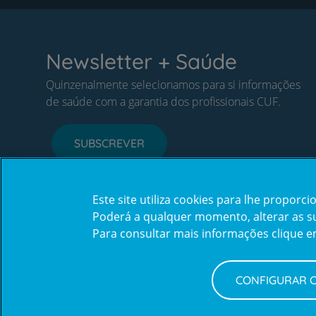
Newsletter + Saúde
Quinzenalmente selecionamos para si informações
de saúde com a garantia dos profissionais CUF.
SUBSCREVER
Este site utiliza cookies para lhe propor
Poderá a qualquer momento, alterar as sua
Para consultar mais informações clique 
CONFIGURAR 
Política de Privacidade e Cookies
Configurar Cookies
Terms
© CUF 2026 Todos os direitos reservados