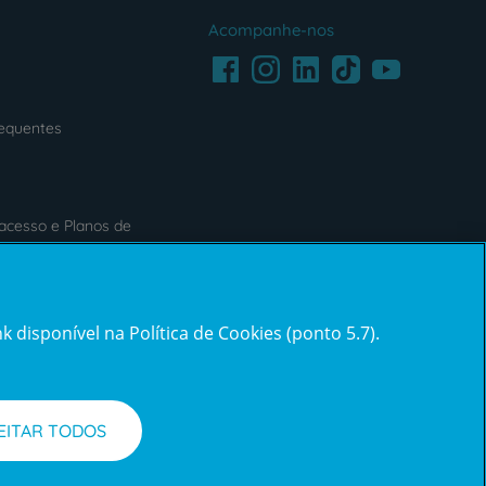
Acompanhe-nos
Facebook
LinkedIn
Youtube
Instagram
TikTok
requentes
acesso e Planos de
s
Reclamações e Elogios
 disponível na Política de Cookies (ponto 5.7).
ification3
Reclamações
e
elogios
EITAR TODOS
l de Denúncias
Informações legais