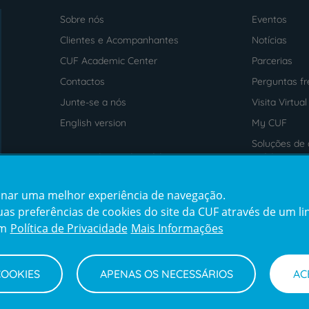
Sobre nós
Eventos
Menu
footer
Clientes e Acompanhantes
Notícias
CUF Academic Center
Parcerias
Contactos
Perguntas f
Junte-se a nós
Visita Virtual
English version
My CUF
Soluções de 
Intermediação de Crédito
saúde
cionar uma melhor experiência de navegação.
Prémios
Certificaçõe
s preferências de cookies do site da CUF através de um link
award4
certification2
cert
em
Política de Privacidade
Mais Informações
COOKIES
APENAS OS NECESSÁRIOS
AC
Termos e Condições
Declaração de Acessibilidade
Cana