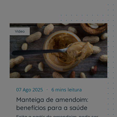
My CUF
Clientes e acompanhantes
Vídeo
CUF Academic Center
Para profissionais
Sobre nós
Contacte-nos
07 Ago 2025
6 mins leitura
Manteiga de amendoim:
benefícios para a saúde
Feita a partir de amendoim, pode ser