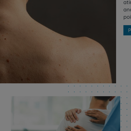
ati
an
po
P