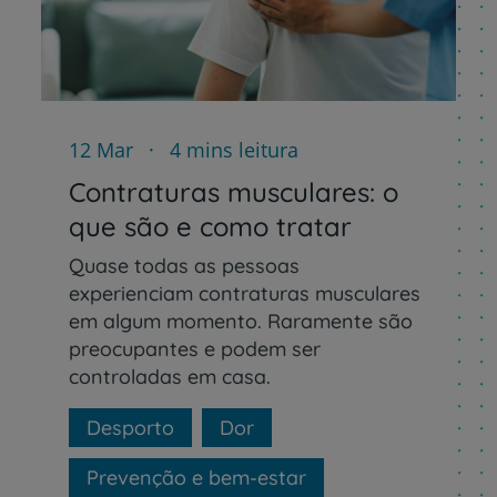
Prevenção e bem-esta
12 Mar
4 mins leitura
Contraturas musculares: o
que são e como tratar
Grandes Áreas da Saú
Quase todas as pessoas
experienciam contraturas musculares
em algum momento. Raramente são
preocupantes e podem ser
Serviços CUF
controladas em casa.
Desporto
Dor
Prevenção e bem-estar
Plano +CUF