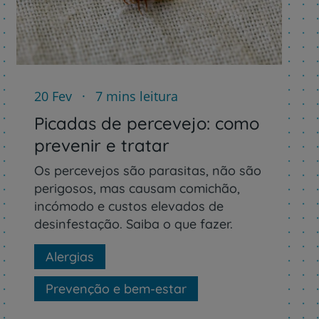
r
20 Fev
7 mins leitura
Picadas de percevejo: como
prevenir e tratar
de
Os percevejos são parasitas, não são
perigosos, mas causam comichão,
incómodo e custos elevados de
desinfestação. Saiba o que fazer.
Alergias
Prevenção e bem-estar