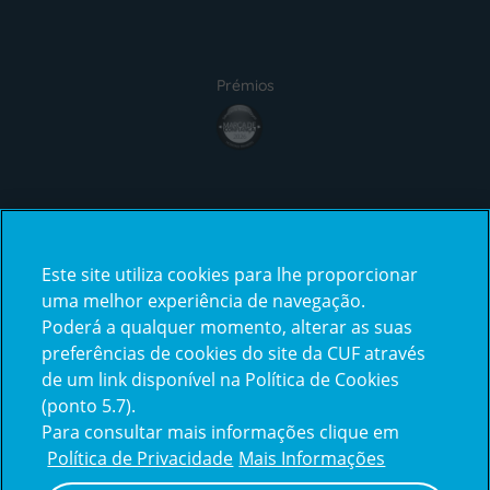
Prémios
award4
Certificações
Este site utiliza cookies para lhe proporcionar
certification2
certification3
uma melhor experiência de navegação.
Poderá a qualquer momento, alterar as suas
preferências de cookies do site da CUF através
de um link disponível na Política de Cookies
(ponto 5.7).
Reclamações e Elogios
Para consultar mais informações clique em
Reclamações
Política de Privacidade
Mais Informações
e
elogios