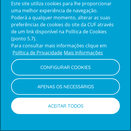
Intermediação de Crédito
Este site utiliza cookies para lhe proporcionar
uma melhor experiência de navegação.
Soluções de acesso e Planos de saúde
Poderá a qualquer momento, alterar as suas
preferências de cookies do site da CUF através
de um link disponível na Política de Cookies
Acompanhe-nos
(ponto 5.7).
Facebook
LinkedIn
Youtube
Instagram
TikTok
Para consultar mais informações clique em
Política de Privacidade
Mais Informações
CONFIGURAR COOKIES
Prémios
award4
APENAS OS NECESSÁRIOS
ACEITAR TODOS
Certificações
Marcações
Médicos
certification2
certification3