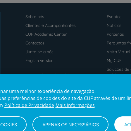
Sobre nós
Eventos
Menu
footer
Clientes e Acompanhantes
Notícias
CUF Academic Center
Parcerias
Contactos
Perguntas f
Junte-se a nós
Visita Virtual
English version
My CUF
Soluções de 
Intermediação de Crédito
saúde
cionar uma melhor experiência de navegação.
Prémios
Certificaçõe
s preferências de cookies do site da CUF através de um link
award4
certification2
cert
em
Política de Privacidade
Mais Informações
COOKIES
APENAS OS NECESSÁRIOS
AC