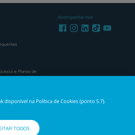
Acompanhe-nos
Facebook
LinkedIn
Youtube
Instagram
TikTok
requentes
acesso e Planos de
s
Reclamações e Elogios
 disponível na Política de Cookies (ponto 5.7).
ification3
Reclamações
e
elogios
EITAR TODOS