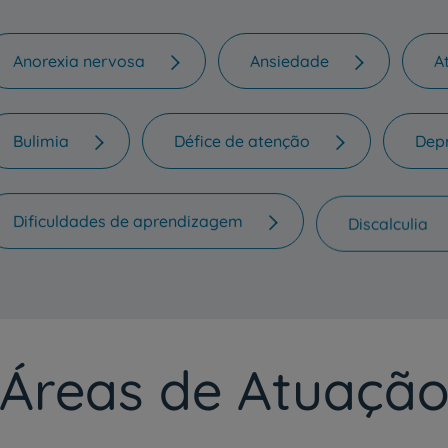
Grandes Áreas da Saú
Anorexia nervosa
Ansiedade
A
Serviços CUF
Bulimia
Défice de atenção
Dep
Dificuldades de aprendizagem
Discalculia
Plano +CUF
My CUF
Clientes e acompanhantes
Áreas de Atuaçã
CUF Academic Center