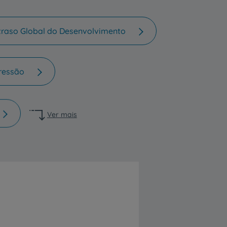
de
traso Global do Desenvolvimento
ressão
Ver mais
o