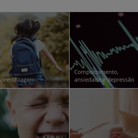
Para profissionais
Sobre nós
Contacte-nos
Comportamento,
Aprendizagem
ansiedade e depressão