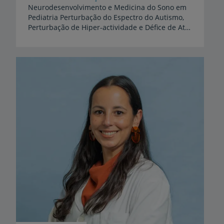
Neurodesenvolvimento e Medicina do Sono em
Pediatria Perturbação do Espectro do Autismo,
Perturbação de Hiper-actividade e Défice de Atenção, Perturbação da Linguagem, Atraso do Desenvolvimento, Dificuldades de Aprendizagem, Perturbação do Desenvolvimento Intelectual. Roncopatia, Insónia, Terrores Nocturnos, Sonambulismo, Narcolépsia e outras doenças do sono nas crianças"