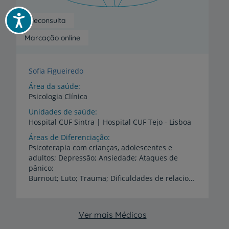
Acessibilidade
Teleconsulta
Marcação online
Sofia Figueiredo
Área da saúde
Psicologia Clínica
Unidades de saúde
Hospital
CUF
Sintra
|
Hospital
CUF
Tejo
-
Lisboa
Áreas de Diferenciação
Psicoterapia com crianças, adolescentes e
adultos; Depressão; Ansiedade; Ataques de
pânico;
Burnout; Luto; Trauma; Dificuldades de relacionamento; Irrequietude da criança (déficit de atenção, hiperatividade); Perturbações do comportamento alimentar (anorexia nervosa, bulimia, obesidade); Pré-concepção, gravidez e pós-parto (depressão / ansiedade); Apoio psicológico na infertilidade; Dificuldades na relação mãe-bebé
Ver mais Médicos