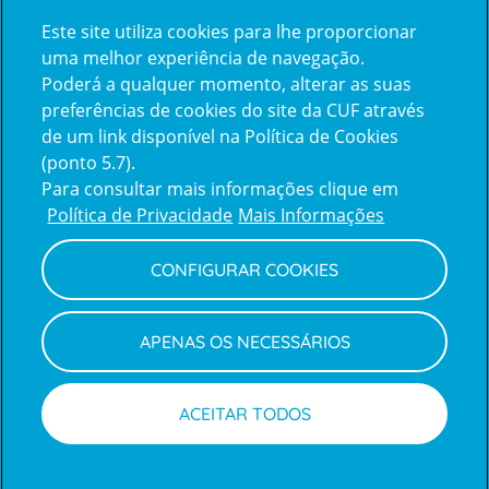
Certificações
Este site utiliza cookies para lhe proporcionar
certification2
certification3
uma melhor experiência de navegação.
Poderá a qualquer momento, alterar as suas
preferências de cookies do site da CUF através
de um link disponível na Política de Cookies
(ponto 5.7).
Reclamações e Elogios
Para consultar mais informações clique em
Reclamações
Política de Privacidade
Mais Informações
e
elogios
CONFIGURAR COOKIES
Política de Privacidade e Cookies
Terms
Configurar Cookies
Termos e Condições
APENAS OS NECESSÁRIOS
and
Declaração de Acessibilidade
Privacy
Canal de Denúncias
Informações legais
Policy
© CUF 2026 Todos os direitos reservados
ACEITAR TODOS
Marcações
Médicos