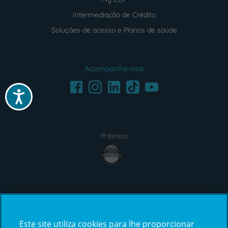
Intermediação de Crédito
Soluções de acesso e Planos de saúde
Acompanhe-nos
Facebook
LinkedIn
Youtube
Instagram
TikTok
Acessibilidade
Prémios
award4
Certificações
Este site utiliza cookies para lhe proporcionar
certification2
certification3