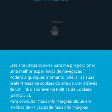
Prémios
award4
Certificações
Este site utiliza cookies para lhe proporcionar
certification2
certification3
uma melhor experiência de navegação.
Poderá a qualquer momento, alterar as suas
preferências de cookies do site da CUF através
de um link disponível na Política de Cookies
(ponto 5.7).
Reclamações e Elogios
Para consultar mais informações clique em
Reclamações
Política de Privacidade
Mais Informações
e