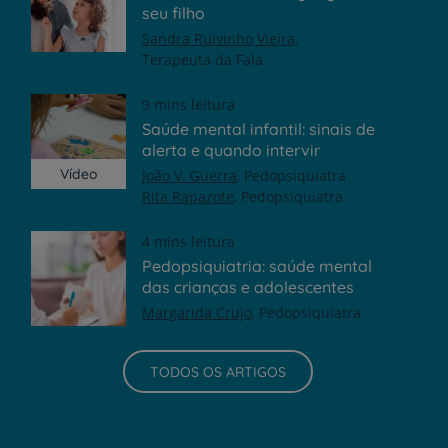
seu filho
Sandra Ruivinho Vieira
Terapeuta da Fala
9 mins leitura
Saúde mental infantil: sinais de
alerta e quando intervir
Vídeo
João V. Guerra
Pedopsiquiatra
Rita Rapazote
Pedopsiquiatra
4 mins leitura
Pedopsiquiatria: saúde mental
das crianças e adolescentes
Margarida Crujo
Pedopsiquiatra
TODOS OS ARTIGOS