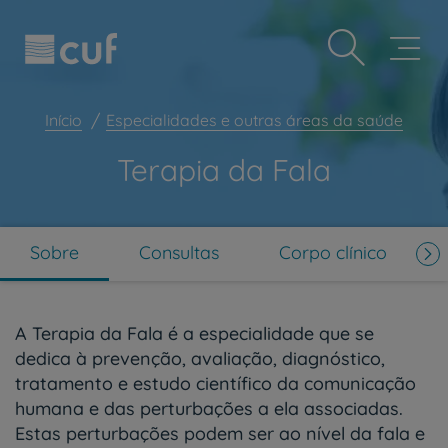
Observação:
Passar
Prevenção e bem-estar
este
para
site
o
Grandes Áreas da Saúde
inclui
conteúdo
um
principal
Serviços CUF
sistema
Início
Especialidades e outras áreas da saúde
de
Plano +CUF
acessibilidade.
Terapia da Fala
My CUF
Clientes e acompanhantes
CUF Academic Center
Sobre
Consultas
Corpo clínico
Para profissionais
Sobre nós
A Terapia da Fala é a especialidade que se
Contacte-nos
dedica à prevenção, avaliação, diagnóstico,
tratamento e estudo científico da comunicação
PT
EN
humana e das perturbações a ela associadas.
Estas perturbações podem ser ao nível da fala e