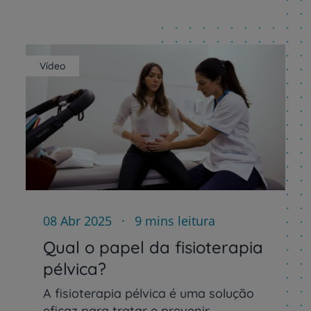
Plano +CUF
My CUF
Vídeo
Clientes e acompanhantes
CUF Academic Center
Para profissionais
Sobre nós
08 Abr 2025
9 mins leitura
Contacte-nos
Qual o papel da fisioterapia
pélvica?
A fisioterapia pélvica é uma solução
eficaz para tratar e prevenir