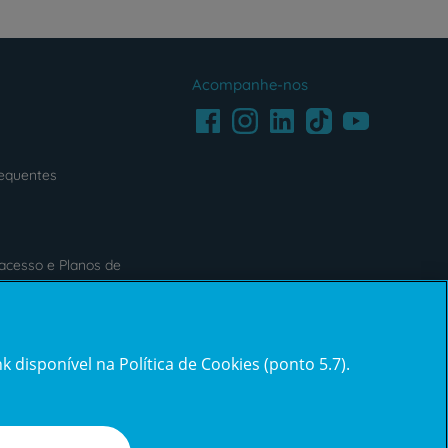
Acompanhe-nos
Facebook
LinkedIn
Youtube
Instagram
TikTok
requentes
acesso e Planos de
s
Reclamações e Elogios
 disponível na Política de Cookies (ponto 5.7).
ification3
Reclamações
e
elogios