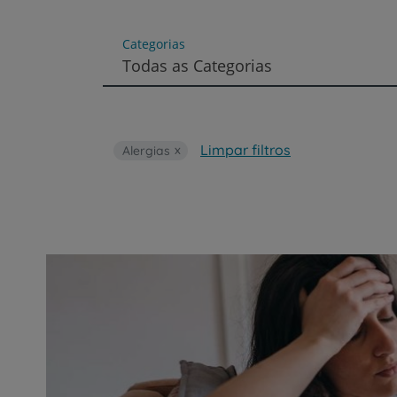
um
leitor
de
Categorias
tela;
Todas as Categorias
Pressione
Control-
F10
para
abrir
Limpar filtros
Alergias
um
menu
de
acessibilidade.