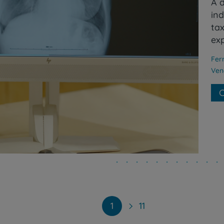
A 
in
ta
ex
Fer
Ven
1
11