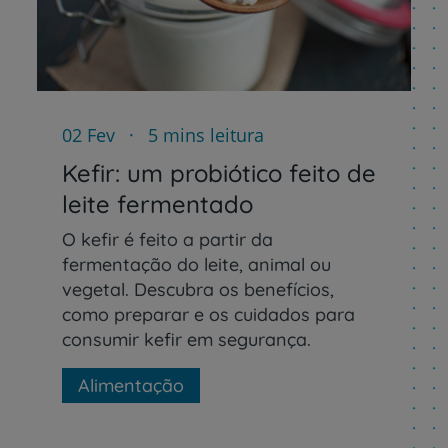
02 Fev
5 mins leitura
Prevenção e bem-esta
Kefir: um probiótico feito de
leite fermentado
O kefir é feito a partir da
Grandes Áreas da Saú
fermentação do leite, animal ou
vegetal. Descubra os benefícios,
como preparar e os cuidados para
consumir kefir em segurança.
Serviços CUF
Alimentação