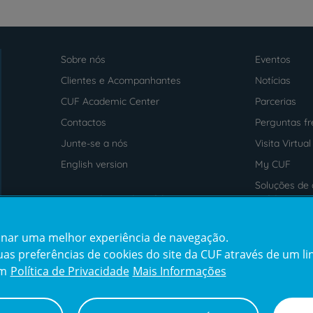
Sobre nós
Eventos
Menu
footer
Clientes e Acompanhantes
Notícias
CUF Academic Center
Parcerias
Contactos
Perguntas f
Junte-se a nós
Visita Virtual
English version
My CUF
Soluções de 
Intermediação de Crédito
saúde
cionar uma melhor experiência de navegação.
Prémios
Certificaçõe
s preferências de cookies do site da CUF através de um link
award4
certification2
cert
em
Política de Privacidade
Mais Informações