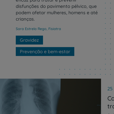
disfunções do pavimento pélvico, que
podem afetar mulheres, homens e até
crianças.
Sara Estrela Rego
,
Fisiatra
Gravidez
Prevenção e bem-estar
25
Ca
tr