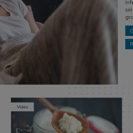
in
si
gr
G
P
Vídeo